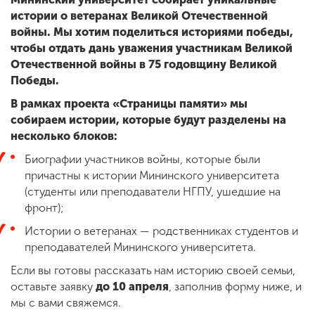
истории о ветеранах Великой Отечественной
войны. Мы хотим поделиться историями победы,
ENG
SPN
CHI
чтобы отдать дань уважения участникам Великой
Отечественной войны в 75 годовщину Великой
Победы.
В рамках проекта «Страницы памяти» мы
Приемная
собираем истории, которые будут разделены на
комиссия
несколько блоков:
+7 (831) 262-26-20
Биографии участников войны, которые были
причастны к истории Мининского университета
(студенты или преподаватели НГПУ, ушедшие на
фронт);
Истории о ветеранах — родственниках студентов и
преподавателей Мининского университета.
Если вы готовы рассказать нам историю своей семьи,
оставьте заявку
до 10 апреля
, заполнив форму ниже, и
мы с вами свяжемся.