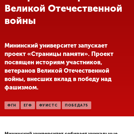
Обучение
Великой Отечественной
войны
Наука
Международная
Мининский университет запускает
деятельность
проект «Страницы памяти». Проект
посвящен историям участников,
Другие виды
ветеранов Великой Отечественной
деятельности
войны, внесших вклад в победу над
фашизмом.
Студенческая жизнь
ФГН
ЕГФ
ФУИСТС
ПОБЕДА75
Сведения об
образовательной
организации
Мининский университет собирает уникальные