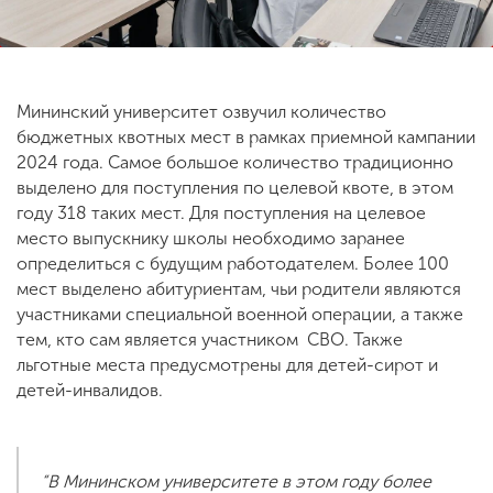
ENG
SPN
CHI
Мининский университет озвучил количество
бюджетных квотных мест в рамках приемной кампании
2024 года. Самое большое количество традиционно
Приемная
выделено для поступления по целевой квоте, в этом
комиссия
году 318 таких мест. Для поступления на целевое
+7 (831) 262-26-20
место выпускнику школы необходимо заранее
определиться с будущим работодателем. Более 100
мест выделено абитуриентам, чьи родители являются
участниками специальной военной операции, а также
тем, кто сам является участником СВО. Также
льготные места предусмотрены для детей-сирот и
детей-инвалидов.
“В Мининском университете в этом году более