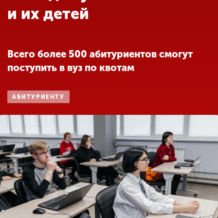
Обучение
и их детей
Наука
Всего более 500 абитуриентов смогут
поступить в вуз по квотам
Международная
деятельность
АБИТУРИЕНТУ
Другие виды
деятельности
Студенческая жизнь
Сведения об
образовательной
организации