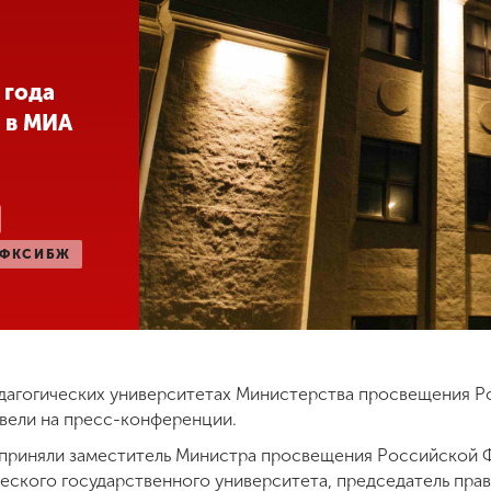
 года
 в МИА
ФКСИБЖ
дагогических университетах Министерства просвещения Р
одвели на пресс-конференции.
приняли заместитель Министра просвещения Российской Ф
еского государственного университета, председатель пра