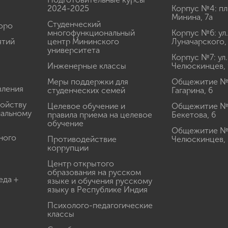
2024-2025
Корпус №4: пл
Минина, 7а
Студенческий
юро
многофункциональный
Корпус №6: ул.
ятий
центр Мининского
Луначарского,
университета
Корпус №7: ул.
Инженерные классы
Челюскинцев, 
Меры поддержки для
Общежитие № 1
вления
студенческих семей
Гагарина, 6
ройству
Целевое обучение и
Общежитие № 2
иальному
правила приема на целевое
Бекетова, 6
обучение
Общежитие № 3
ного
Противодействие
Челюскинцев, 
коррупции
Центр открытого
образования на русском
еда +
языке и обучения русскому
языку в Республике Индия
Психолого-педагогические
классы