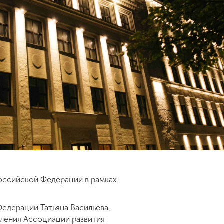
оссийской Федерации в рамках
едерации Татьяна Васильева,
вления Ассоциации развития