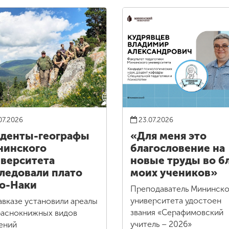
07.2026
23.07.2026
денты-географы
«Для меня это
нинского
благословение на
верситета
новые труды во б
ледовали плато
моих учеников»
о-Наки
Преподаватель Мининско
университета удостоен
авказе установили ареалы
звания «Серафимовский
раснокнижных видов
учитель – 2026»
ений