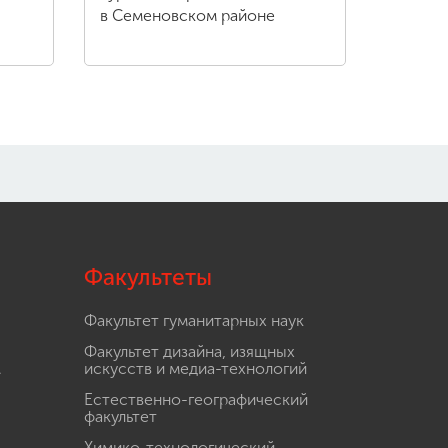
в Семеновском районе
Факультеты
Факультет гуманитарных наук
Факультет дизайна, изящных
.
искусств и медиа-технологий
Естественно-географический
факультет
Химико-технологический