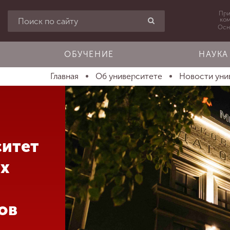
При
ко
Осн
ОБУЧЕНИЕ
НАУКА
Главная
Об университете
Новости уни
ситет
ых
ов