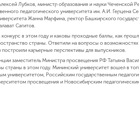
Алексей Лубков, министр образования и науки Чеченской Р
енного педагогического университета им. А.И. Герцена Се
ниверситета Жанна Марфина, ректор Башкирского государс
алават Сагитов.
 конкурс в этом году и каковы проходные баллы, как прошл
ространство страны. Ответили на вопросы о возможностях
и построили карьерные перспективы для выпускников.
нции заместитель Министра просвещения РФ Татьяна Васил
зы страны в этом году. Мининский университет вошел в то
ым университетом, Российским государственным педагоги
иверситетом просвещения и Новосибирским педагогически