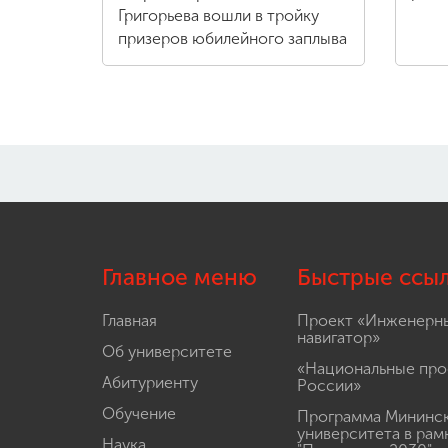
Григорьева вошли в тройку
призеров юбилейного заплыва
Главное меню
Быстрые ссы
Главная
Проект «Инженерн
навигатор»
Об университете
«Национальные про
Абитуриенту
России»
Обучение
Программа Мининс
университета в рам
Наука