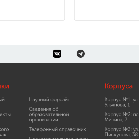
лки
Корпуса
ый
Научный форсайт
Корпус №1: ул.
Ульянова, 1
Сведения об
екты
образовательной
Корпус №2: пл
организации
Минина, 7
кого
Телефонный справочник
Корпус №3: ул.
ках
Пискунова, 38
Подготовительные курсы