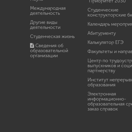
"Приоритет 2030"
Международная
Студенческие
деятельность
конструкторские б
Другие виды
Календарь меропри
деятельности
Абитуриенту
Студенческая жизнь
Калькулятор ЕГЭ
Сведения об
образовательной
Факультеты и напра
организации
Центр по трудоуст
выпускников и соц
партнерству
Институт непрерыв
образования
Электронная
информационно-
образовательная ср
заказ справок