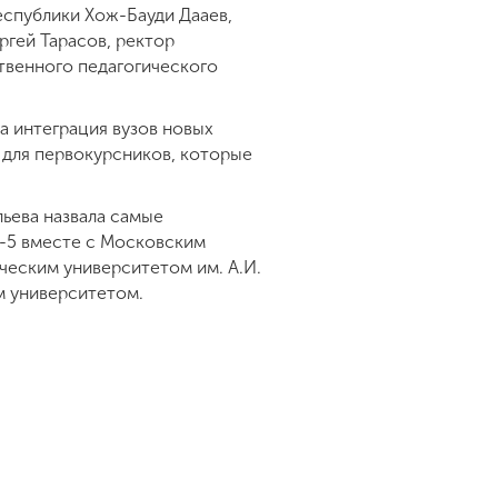
еспублики Хож-Бауди Дааев,
ргей Тарасов, ректор
твенного педагогического
а интеграция вузов новых
 для первокурсников, которые
ьева назвала самые
п-5 вместе с Московским
ческим университетом им. А.И.
м университетом.