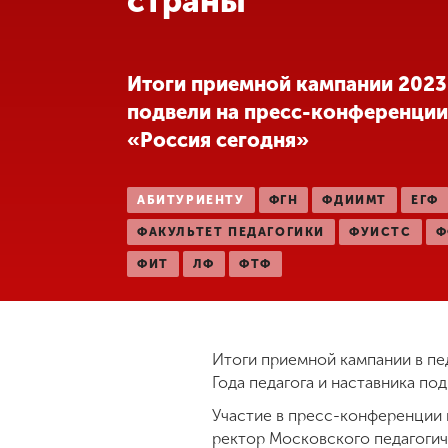
страны
Международная
деятельность
Итоги приемной кампании 2023
подвели на пресс-конференции
Другие виды
«Россия сегодня»
деятельности
АБИТУРИЕНТУ
ФГН
ФДИИМТ
ЕГФ
Студенческая
жизнь
ФАКУЛЬТЕТ ПЕДАГОГИКИ
ФУИСТС
Ф
ФИТ
ЛФ
ФТФ
Сведения об
образовательной
организации
Итоги приемной кампании в пе
Года педагога и наставника п
Приемная
комиссия
Участие в пресс-конференции 
+7 (831) 262-26-20
ректор Московского педагогич