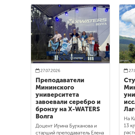
27.07.2026
27.
Преподаватели
Сту
Мининского
Ми
университета
уни
завоевали серебро и
исс
бронзу на X-WATERS
Лаг
Волга
На К
13 к
Доцент Ирина Бурханова и
раст
старший преподаватель Елена