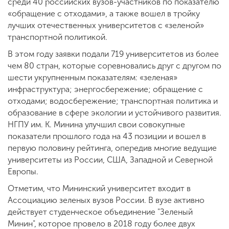
среди 40 российских вузов-участников по показателю
«обращение с отходами», а также вошел в тройку
лучших отечественных университетов с «зеленой»
ENG
SPN
CHI
транспортной политикой.
В этом году заявки подали 719 университетов из более
чем 80 стран, которые соревновались друг с другом по
шести укрупненным показателям: «зеленая»
Приемная
инфраструктура; энергосбережение; обращение с
комиссия
отходами; водосбережение; транспортная политика и
+7 (831) 262-26-20
образование в сфере экологии и устойчивого развития.
НГПУ им. К. Минина улучшил свои совокупные
показатели прошлого года на 43 позиции и вошел в
первую половину рейтинга, опередив многие ведущие
университеты из России, США, Западной и Северной
Европы.
Отметим, что Мининский университет входит в
Ассоциацию зеленых вузов России. В вузе активно
действует студенческое объединение "Зеленый
Минин", которое провело в 2018 году более двух