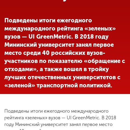
Обучение
Подведены итоги ежегодного
Наука
международного рейтинга «зеленых»
вузов — UI GreenMetric. В 2018 году
Международная
Мининский университет занял первое
деятельность
место среди 40 российских вузов-
участников по показателю «обращение с
Другие виды
отходами», а также вошел в тройку
деятельности
лучших отечественных университетов с
«зеленой» транспортной политикой.
Студенческая жизнь
Подведены итоги ежегодного международного
Сведения об
рейтинга «зеленых» вузов — UI GreenMetric. В 2018
образовательной
году Мининский университет занял первое место
организации