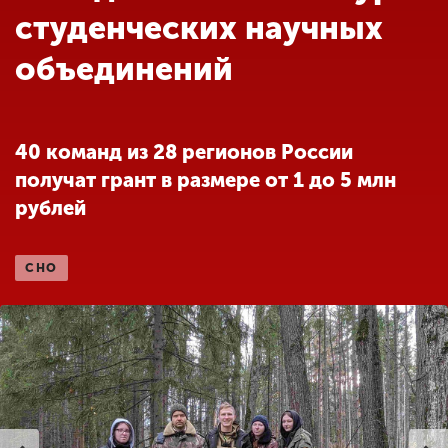
Обучение
студенческих научных
объединений
Наука
Международная
40 команд из 28 регионов России
деятельность
получат грант в размере от 1 до 5 млн
рублей
Другие виды
деятельности
СНО
Студенческая жизнь
Сведения об
образовательной
организации