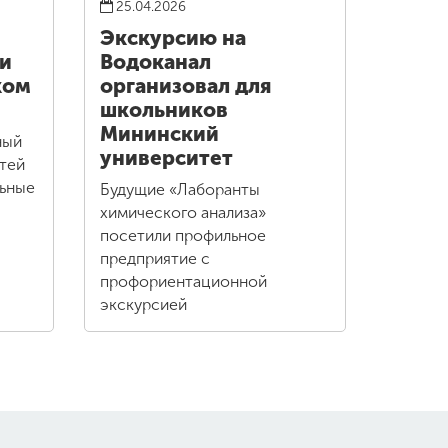
25.04.2026
Экскурсию на
ии
Водоканал
ком
организовал для
школьников
Мининский
ный
университет
тей
льные
Будущие «Лаборанты
химического анализа»
посетили профильное
предприятие с
профориентационной
экскурсией