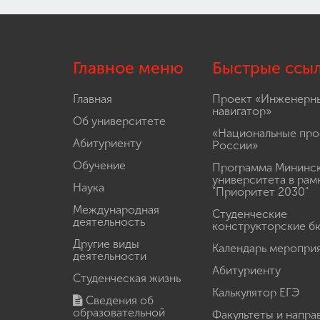
Главное меню
Быстрые ссы
Главная
Проект «Инженерн
навигатор»
Об университете
«Национальные про
Абитуриенту
России»
Обучение
Программа Мининс
университета в рам
Наука
"Приоритет 2030"
Международная
Студенческие
деятельность
конструкторские б
Другие виды
Календарь меропри
деятельности
Абитуриенту
Студенческая жизнь
Калькулятор ЕГЭ
Сведения об
образовательной
Факультеты и напра