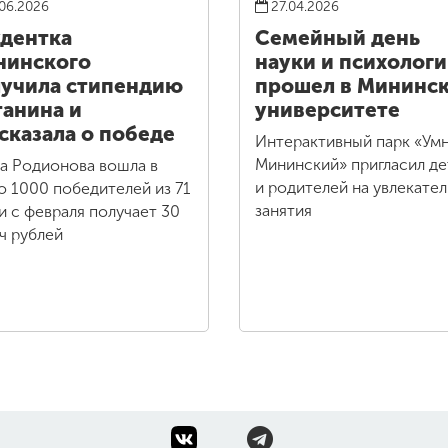
06.2026
27.04.2026
дентка
Семейный день
нинского
науки и психолог
учила стипендию
прошел в Мининс
анина и
университете
сказала о победе
Интерактивный парк «Ум
Мининский» пригласил де
а Родионова вошла в
и родителей на увлекате
о 1000 победителей из 71
занятия
 и с февраля получает 30
ч рублей