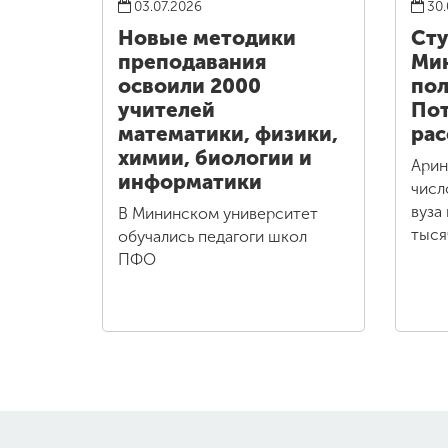
03.07.2026
30.
Новые методики
Сту
преподавания
Ми
освоили 2000
пол
учителей
Пот
математики, физики,
рас
химии, биологии и
Арин
информатики
числ
вуза
В Мининском университет
тыся
обучались педагоги школ
ПФО