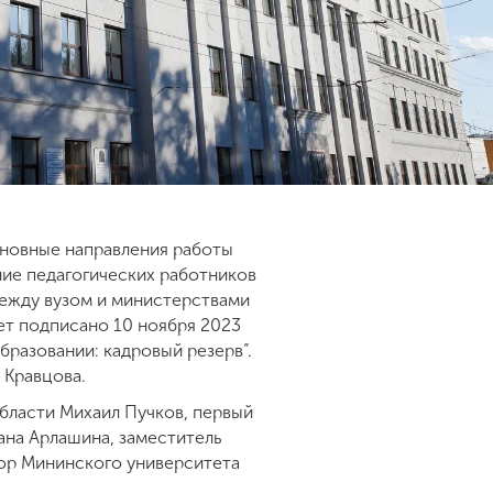
сновные направления работы
ние педагогических работников
между вузом и министерствами
ет подписано 10 ноября 2023
разовании: кадровый резерв”.
 Кравцова.
бласти Михаил Пучков, первый
ана Арлашина, заместитель
тор Мининского университета