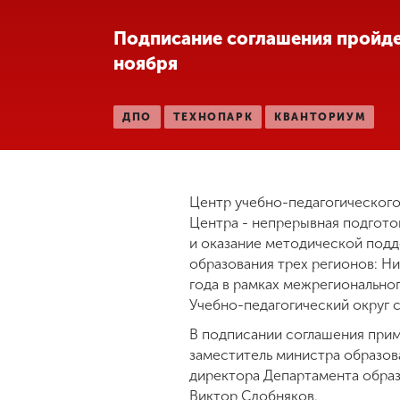
Международная
Подписание соглашения пройде
деятельность
ноября
Другие виды
ДПО
ТЕХНОПАРК
КВАНТОРИУМ
деятельности
Студенческая
жизнь
Центр учебно-педагогического
Центра - непрерывная подгото
и оказание методической подд
Сведения об
образования трех регионов: Н
образовательной
года в рамках межрегионально
организации
Учебно-педагогический округ 
В подписании соглашения прим
Приемная
заместитель министра образов
комиссия
директора Департамента образ
+7 (831) 262-26-20
Виктор Сдобняков.