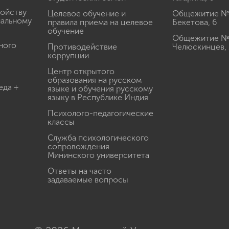
ройству
Целевое обучение и
Общежитие № 2
иальному
правила приема на целевое
Бекетова, 6
обучение
Общежитие № 3
ного
Противодействие
Челюскинцев, 
коррупции
Центр открытого
образования на русском
еда +
языке и обучения русскому
языку в Республике Индия
Психолого-педагогические
классы
Служба психологического
сопровождения
Мининского университета
Ответы на часто
задаваемые вопросы