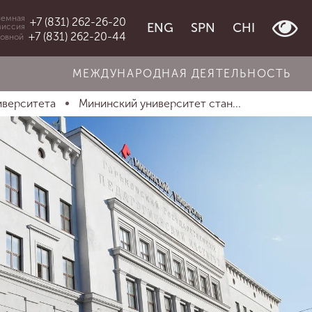
емная
+7 (831) 262-26-20
ENG
SPN
CHI
миссия
+7 (831) 262-20-44
овной
МЕЖДУНАРОДНАЯ ДЕЯТЕЛЬНОСТЬ
иверситета
Мининский университет стан...