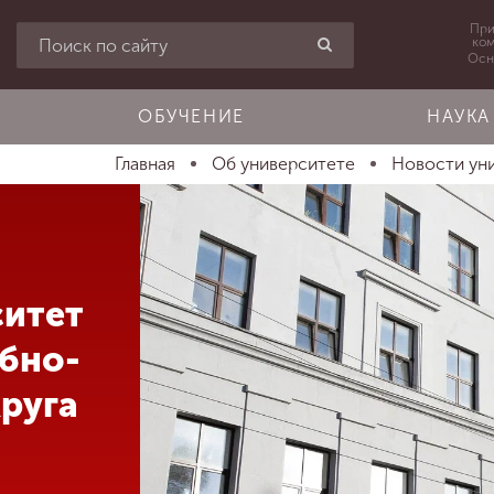
При
ко
Осн
ОБУЧЕНИЕ
НАУКА
Главная
Об университете
Новости ун
ситет
ебно-
руга