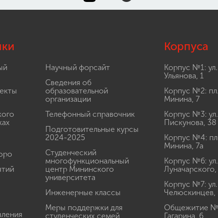
лки
Корпуса
ый
Научный форсайт
Корпус №1: ул.
Ульянова, 1
Сведения об
екты
образовательной
Корпус №2: пл
организации
Минина, 7
кого
Телефонный справочник
Корпус №3: ул.
ках
Пискунова, 38
Подготовительные курсы
2024-2025
Корпус №4: пл
Минина, 7а
Студенческий
юро
многофункциональный
Корпус №6: ул.
ятий
центр Мининского
Луначарского,
университета
Корпус №7: ул.
Инженерные классы
Челюскинцев, 
Меры поддержки для
Общежитие № 1
вления
студенческих семей
Гагарина, 6