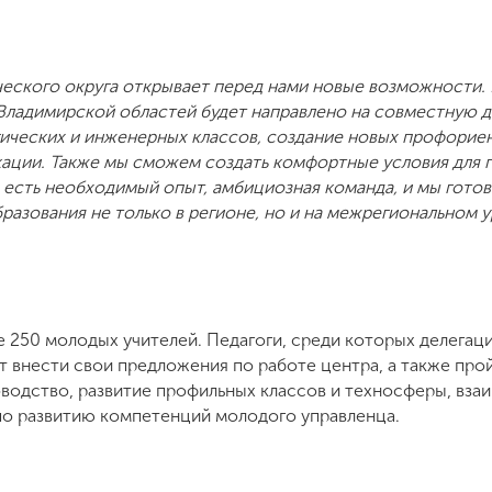
ческого округа открывает перед нами новые возможности.
Владимирской областей будет направлено на совместную д
гических и инженерных классов, создание новых профорие
ации. Также мы сможем создать комфортные условия для 
с есть необходимый опыт, амбициозная команда, и мы гото
азования не только в регионе, но и на межрегиональном ур
е 250 молодых учителей. Педагоги, среди которых делегац
 внести свои предложения по работе центра, а также прой
оводство, развитие профильных классов и техносферы, вза
по развитию компетенций молодого управленца.