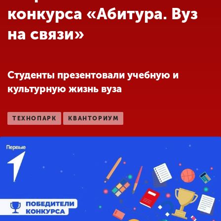
Обучение
конкурса «Абитура. Вуз
на связи»
Наука
Международная
Студенты презентовали учебную и
деятельность
культурную жизнь вуза
Другие виды
ТЕХНОПАРК
КВАНТОРИУМ
деятельности
Студенческая жизнь
Сведения об
образовательной
организации