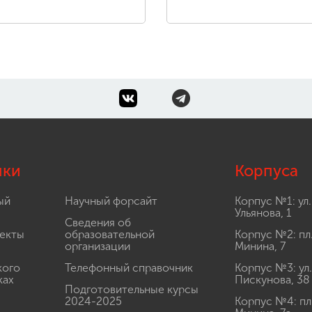
лки
Корпуса
ый
Научный форсайт
Корпус №1: ул.
Ульянова, 1
Сведения об
екты
образовательной
Корпус №2: пл
организации
Минина, 7
кого
Телефонный справочник
Корпус №3: ул.
ках
Пискунова, 38
Подготовительные курсы
2024-2025
Корпус №4: пл