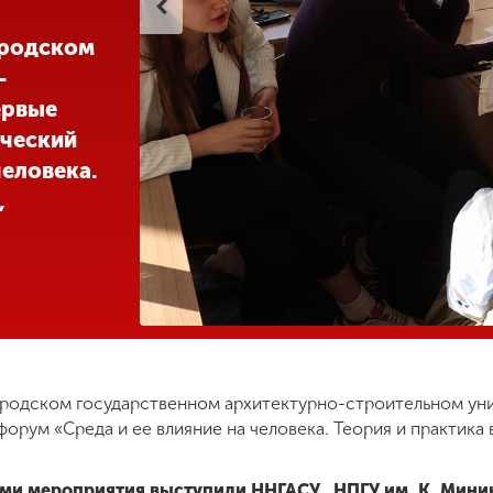
ородском
-
ервые
ический
человека.
,
городском государственном архитектурно-строительном ун
орум «Среда и ее влияние на человека. Теория и практика в
ми мероприятия выступили ННГАСУ, НПГУ им. К. Мини