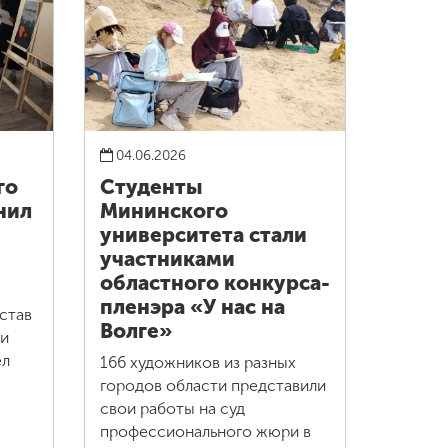
04.06.2026
го
Студенты
нил
Мининского
университета стали
участниками
областного конкурса-
пленэра «У нас на
став
Волге»
ии
ел
166 художников из разных
городов области представили
свои работы на суд
профессионального жюри в