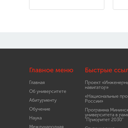
Главное меню
Быстрые ссы
Главная
Проект «Инженерн
навигатор»
Об университете
«Национальные про
Абитуриенту
России»
Обучение
Программа Мининс
университета в рам
Наука
"Приоритет 2030"
Международная