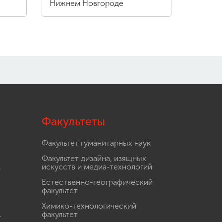
Нижнем Новгороде
Факультеты
Факультет гуманитарных наук
Факультет дизайна, изящных
.
искусств и медиа-технологий
Естественно-географический
факультет
Химико-технологический
.
факультет