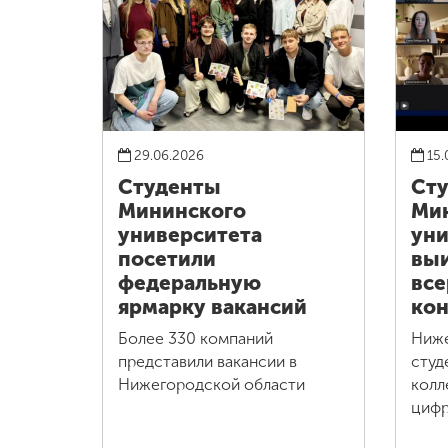
29.06.2026
15.
Студенты
Ст
Мининского
Ми
университета
уни
посетили
выи
федеральную
все
ярмарку вакансий
кон
Более 330 компаний
Ниж
представили вакансии в
студ
Нижегородской области
колл
цифр