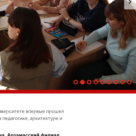
иверситете впервые прошел
 педагогике, архитектуре и
на, Арзамасский филиал