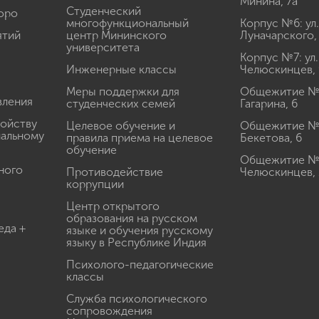
Минина, 7а
Студенческий
юро
многофункциональный
Корпус №6: ул.
ятий
центр Мининского
Луначарского,
университета
Корпус №7: ул.
Инженерные классы
Челюскинцев, 
Меры поддержки для
Общежитие № 1
вления
студенческих семей
Гагарина, 6
ройству
Целевое обучение и
Общежитие № 2
иальному
правила приема на целевое
Бекетова, 6
обучение
Общежитие № 3
ного
Противодействие
Челюскинцев, 
коррупции
Центр открытого
образования на русском
еда +
языке и обучения русскому
языку в Республике Индия
Психолого-педагогические
классы
Служба психологического
сопровождения