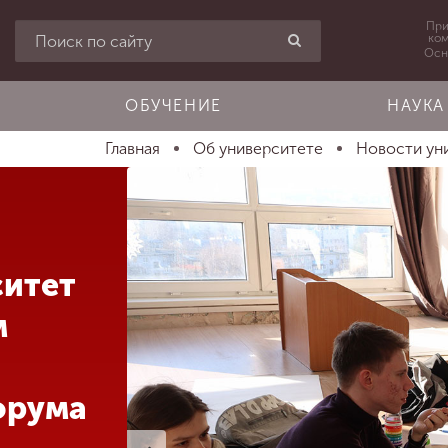
При
ко
Осн
ОБУЧЕНИЕ
НАУКА
Главная
Об университете
Новости ун
ситет
м
орума