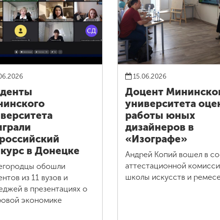
06.2026
15.06.2026
уденты
Доцент Мининско
нинского
университета оце
верситета
работы юных
грали
дизайнеров в
российский
«Изографе»
курс в Донецке
Андрей Копий вошел в со
аттестационной комисс
егородцы обошли
школы искусств и ремес
ентов из 11 вузов и
еджей в презентациях о
овой экономике