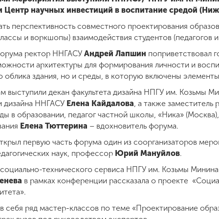
 и Центр научных инвестиций в воспитание средой (Ниж
ать перспективность совместного проектирования образов
лассы и воркшопы) взаимодействия студентов (педагогов и
форума ректор ННГАСУ
Андрей Лапшин
поприветствовал го
ожности архитектуры для формирования личности и воспи
о облика здания, но и среды, в которую включены элемент
м выступили декан факультета дизайна НПГУ им. Козьмы М
 и дизайна ННГАСУ
Елена Кайдалова
, а также заместитель
ы в образовании, педагог частной школы, «Ника» (Москва),
ования
Елена Тюттерина
– вдохновитель форума.
ткрыл первую часть форума один из соорганизаторов меро
едагогических наук, профессор
Юрий Мануйлов
.
 социально-технического сервиса НПГУ им. Козьмы Минина 
енева
в рамках конференции рассказала о проекте «Соци
итета».
 в себя ряд мастер-классов по теме «Проектирование обра