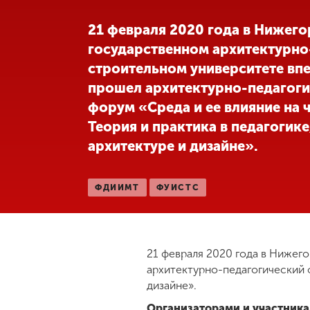
Международная
21 февраля 2020 года в Нижег
деятельность
государственном архитектурно
строительном университете вп
Другие виды
прошел архитектурно-педагог
деятельности
форум «Среда и ее влияние на 
Теория и практика в педагогике
Студенческая
архитектуре и дизайне».
жизнь
ФДИИМТ
ФУИСТС
Сведения об
образовательной
организации
21 февраля 2020 года в Ниже
архитектурно-педагогический ф
Приемная
комиссия
дизайне».
+7 (831) 262-26-20
Организаторами и участника