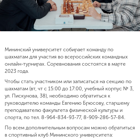
ENG
SPN
CHI
Мининский университет собирает команду по
Приемная
шахматам для участия во всероссийских командных
комиссия
+7 (831) 262-26-20
онлайн-турнирах. Соревнования состоятся в марте
2023 года.
Чтобы стать участником или записаться на секцию по
шахматам (вт, чт с 15:00 до 17:00, учебный корпус № 3,
ул. Пискунова, 38), необходимо обратиться к
руководителю команды Евгению Брюсову, старшему
преподавателю факультета физической культуры и
спорта, по тел. 8-964-834-93-77, 8-909-286-57-84.
По всем дополнительным вопросам можно обратиться
в спортивный клуб Мининского университета: