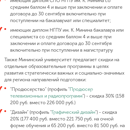
имеющих диплом СПО НГПУ им. К. Минина со
средним баллом 4 и выше при заключении и оплате
договора до 30 сентября включительно при
ENG
SPN
CHI
поступлении на бакалавриат или специалитет;
имеющих диплом НГПУ им. К. Минина бакалавра или
специалиста со средним баллом 4 и выше при
заключении и оплате договора до 30 сентября
Приемная
включительно при поступлении в магистратуру
комиссия
+7 (831) 262-26-20
Также Мининский университет предлагает скидки на
отдельные образовательные программы в целях
развития стратегически важных и социально-значимых
для региона направлений подготовки:
"Продюсерство" (профиль "
Продюсер
телевизионных и радиопрограмм
") - скидка 30% (158
200 руб. вместо 226 000 руб.)
"Дизайн" (профиль "
Графический дизайн
") - скидка
20% (177 400 руб. вместо 221 750 руб. на очной
форме обучения и 65 200 руб. вместо 81 500 руб. на