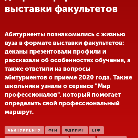
Обучение
выставки факультетов
Наука
Абитуриенты познакомились с жизнью
вуза в формате выставки факультетов:
Международная
деятельность
деканы презентовали профили и
рассказали об особенностях обучения, а
также ответили на вопросы
Другие виды
абитуриентов о приеме 2020 года. Также
деятельности
школьники узнали о сервисе "Мир
профессионалов", который помогает
Студенческая жизнь
определить свой профессиональный
маршрут.
Сведения об
образовательной
АБИТУРИЕНТУ
ФГН
ФДИИМТ
ЕГФ
организации