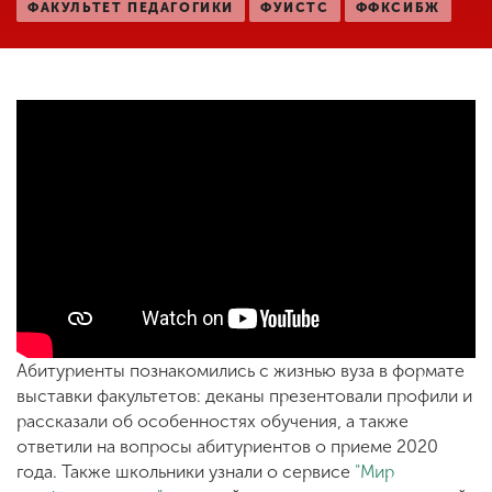
ФАКУЛЬТЕТ ПЕДАГОГИКИ
ФУИСТС
ФФКСИБЖ
ENG
SPN
CHI
<
Приемная
комиссия
+7 (831) 262-26-20
Абитуриенты познакомились с жизнью вуза в формате
выставки факультетов: деканы презентовали профили и
рассказали об особенностях обучения, а также
ответили на вопросы абитуриентов о приеме 2020
года. Также школьники узнали о сервисе
"Мир