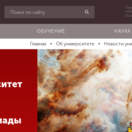
При
ко
Осн
ОБУЧЕНИЕ
НАУКА
Главная
Об университете
Новости ун
ситет
иады