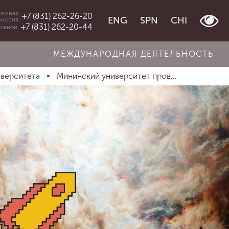
емная
+7 (831) 262-26-20
ENG
SPN
CHI
миссия
+7 (831) 262-20-44
овной
МЕЖДУНАРОДНАЯ ДЕЯТЕЛЬНОСТЬ
иверситета
Мининский университет пров...