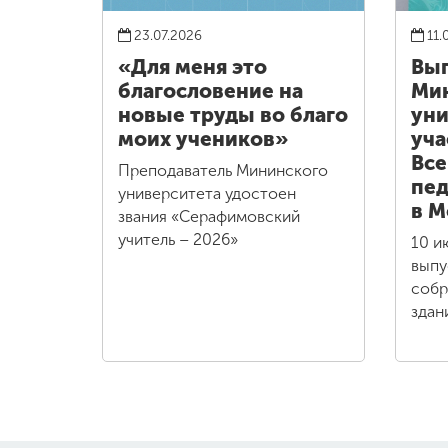
23.07.2026
11.
«Для меня это
Вы
благословение на
Ми
новые труды во благо
уни
моих учеников»
уча
Все
Преподаватель Мининского
пед
университета удостоен
в М
звания «Серафимовский
учитель – 2026»
10 и
выпу
собр
здан