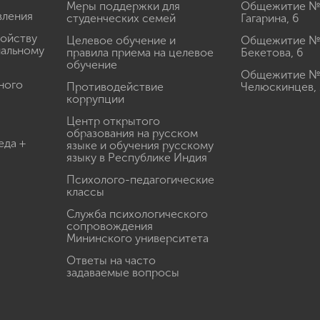
Меры поддержки для
Общежитие № 1
вления
студенческих семей
Гагарина, 6
ройству
Целевое обучение и
Общежитие № 2
иальному
правила приема на целевое
Бекетова, 6
обучение
Общежитие № 3
ного
Противодействие
Челюскинцев, 
коррупции
Центр открытого
образования на русском
еда +
языке и обучения русскому
языку в Республике Индия
Психолого-педагогические
классы
Служба психологического
сопровождения
Мининского университета
Ответы на часто
задаваемые вопросы