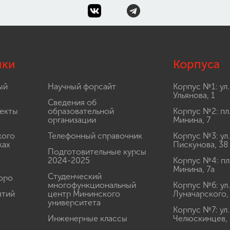
лки
Корпуса
ый
Научный форсайт
Корпус №1: ул.
Ульянова, 1
Сведения об
екты
образовательной
Корпус №2: пл
организации
Минина, 7
кого
Телефонный справочник
Корпус №3: ул.
ках
Пискунова, 38
Подготовительные курсы
2024-2025
Корпус №4: пл
Минина, 7а
Студенческий
юро
многофункциональный
Корпус №6: ул.
ятий
центр Мининского
Луначарского,
университета
Корпус №7: ул.
Инженерные классы
Челюскинцев, 