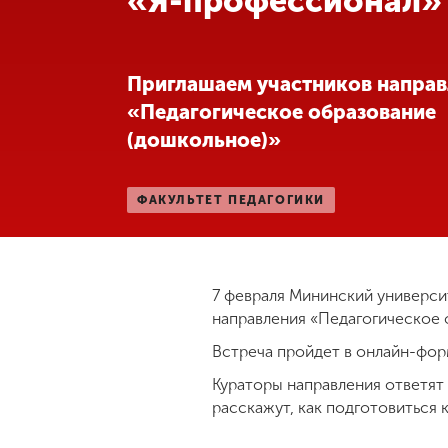
«Я-профессионал»
Международная
деятельность
Приглашаем участников направ
«Педагогическое образование
Другие виды
(дошкольное)»
деятельности
ФАКУЛЬТЕТ ПЕДАГОГИКИ
Студенческая
жизнь
Сведения об
7 февраля Мининский универси
образовательной
направления «Педагогическое 
организации
Встреча пройдет в онлайн-фор
Кураторы направления ответят
Приемная
расскажут, как подготовиться к
комиссия
+7 (831) 262-26-20