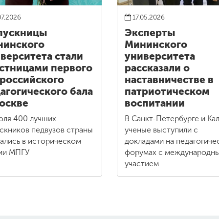
07.2026
17.05.2026
пускницы
Эксперты
нинского
Мининского
верситета стали
университета
стницами первого
рассказали о
российского
наставничестве в
агогического бала
патриотическом
оскве
воспитании
юля 400 лучших
В Санкт-Петербурге и Кал
скников педвузов страны
ученые выступили с
ались в историческом
докладами на педагогиче
ии МПГУ
форумах с международн
участием