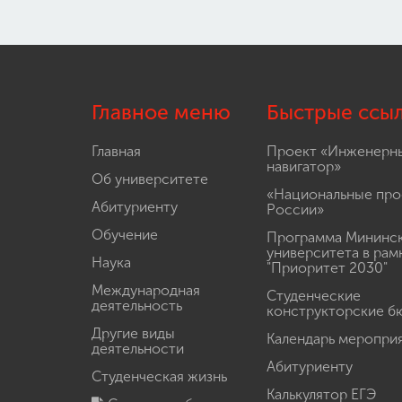
Главное меню
Быстрые ссы
Главная
Проект «Инженерн
навигатор»
Об университете
«Национальные про
Абитуриенту
России»
Обучение
Программа Мининс
университета в рам
Наука
"Приоритет 2030"
Международная
Студенческие
деятельность
конструкторские б
Другие виды
Календарь меропри
деятельности
Абитуриенту
Студенческая жизнь
Калькулятор ЕГЭ