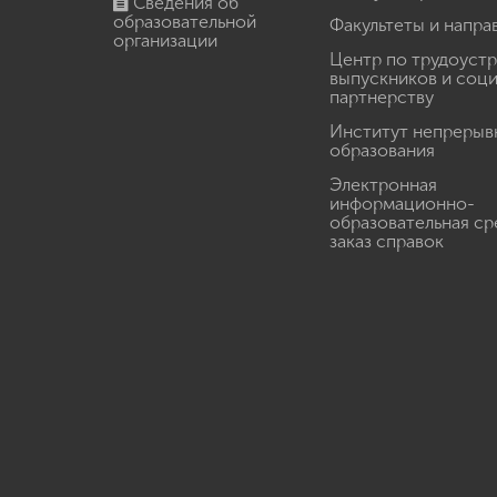
Сведения об
образовательной
Факультеты и напра
организации
Центр по трудоуст
выпускников и соц
партнерству
Институт непрерыв
образования
Электронная
информационно-
образовательная ср
заказ справок