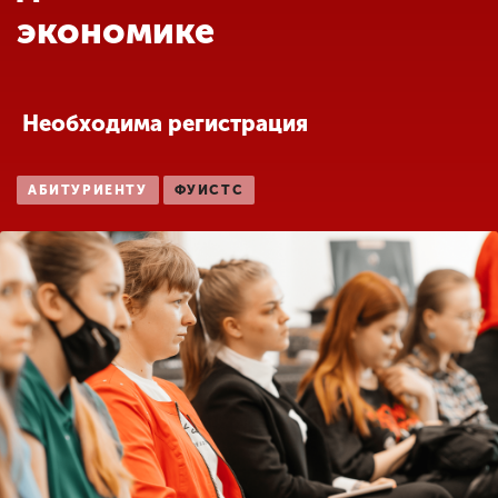
Обучение
экономике
Наука
Необходима регистрация
Международная
деятельность
АБИТУРИЕНТУ
ФУИСТС
Другие виды
деятельности
Студенческая жизнь
Сведения об
образовательной
организации