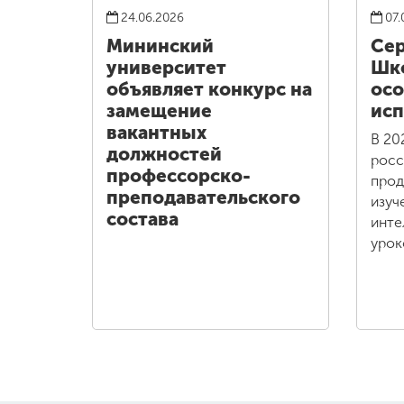
24.06.2026
07.
Мининский
Сер
университет
Шко
объявляет конкурс на
осо
замещение
исп
вакантных
В 20
должностей
росс
профессорско-
прод
преподавательского
изуч
состава
инте
урок