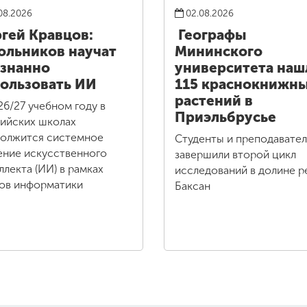
08.2026
02.08.2026
гей Кравцов:
Географы
льников научат
Мининского
знанно
университета наш
ользовать ИИ
115 краснокнижн
растений в
26/27 учебном году в
Приэльбрусье
ийских школах
олжится системное
Студенты и преподавате
ение искусственного
завершили второй цикл
ллекта (ИИ) в рамках
исследований в долине р
ов информатики
Баксан