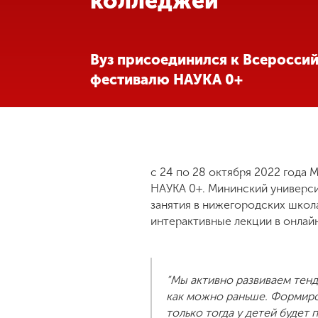
колледжей
Международная
деятельность
Вуз присоединился к Всеросси
фестивалю НАУКА 0+
Другие виды
деятельности
Студенческая
жизнь
с 24 по 28 октября 2022 года 
НАУКА 0+. Мининский универси
Сведения об
занятия в нижегородских школа
образовательной
интерактивные лекции в онлай
организации
Приемная
“Мы активно развиваем тенд
комиссия
как можно раньше. Формиро
+7 (831) 262-26-20
только тогда у детей будет