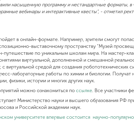
овили насыщенную программу и нестандартные форматы, в 
рамные вебинары и интерактивные квесты”, - отметил рек
ройдет в онлайн-формате. Например, зрители смогут попас
кспозиционно-выставочному пространству “Музей просвещ
н-путешествие по уникальным школам мира. На мастер-кла
онятиями виртуальной, дополненной и смешанной реальнос
 с виртуальной средой для создания робототехнических с
ресс-лабораторные работы по химии и биологии. Получат
ии, физики, истории и многих других наук.
оприятий можно ознакомиться по
ссылке
. Все участники ф
тупает Министерство науки и высшего образования РФ пр
осова и Российской академии наук.
ском университете впервые состоится научно-популярное