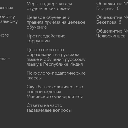
Меры поддержки для
Общежитие № 1
вления
студенческих семей
Гагарина, 6
ройству
Целевое обучение и
Общежитие № 2
иальному
правила приема на целевое
Бекетова, 6
обучение
Общежитие № 3
ного
Противодействие
Челюскинцев, 
коррупции
Центр открытого
образования на русском
еда +
языке и обучения русскому
языку в Республике Индия
Психолого-педагогические
классы
Служба психологического
сопровождения
Мининского университета
Ответы на часто
задаваемые вопросы