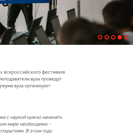
х в
сероссийского фестиваля
реподаватели вуза проведут
ориума вуза организуют
ка с наукой нужно начинать
ном мире необходимо -
открытиям. В этом году