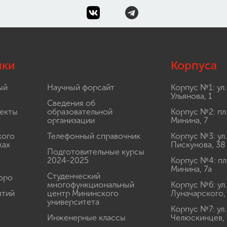
лки
Корпуса
ый
Научный форсайт
Корпус №1: ул.
Ульянова, 1
Сведения об
екты
образовательной
Корпус №2: пл
организации
Минина, 7
кого
Телефонный справочник
Корпус №3: ул.
ках
Пискунова, 38
Подготовительные курсы
2024-2025
Корпус №4: пл
Минина, 7а
Студенческий
юро
многофункциональный
Корпус №6: ул.
ятий
центр Мининского
Луначарского,
университета
Корпус №7: ул.
Инженерные классы
Челюскинцев, 