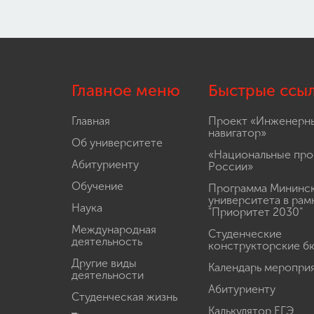
Главное меню
Быстрые ссы
Главная
Проект «Инженерн
навигатор»
Об университете
«Национальные про
Абитуриенту
России»
Обучение
Программа Мининс
университета в рам
Наука
"Приоритет 2030"
Международная
Студенческие
деятельность
конструкторские б
Другие виды
Календарь меропри
деятельности
Абитуриенту
Студенческая жизнь
Калькулятор ЕГЭ