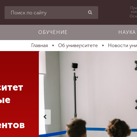
При
ко
Осн
ОБУЧЕНИЕ
НАУКА
Главная
Об университете
Новости ун
ситет
ые
ентов