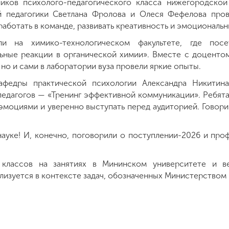
ников психолого-педагогического класса нижегородск
 педагогики Светлана Фролова и Олеся Фефелова прове
аботать в команде, развивать креативность и эмоциональн
ли на химико-технологическом факультете, где посе
ьные реакции в органической химии». Вместе с доценто
но и сами в лаборатории вуза провели яркие опыты.
афедры практической психологии Александра Никитина
едагогов — «Тренинг эффективной коммуникации». Ребята 
ь эмоциями и уверенно выступать перед аудиторией. Говори
науке! И, конечно, поговорили о поступлении-2026 и пр
классов на занятиях в Мининском университете и в
лизуется в контексте задач, обозначенных Министерством