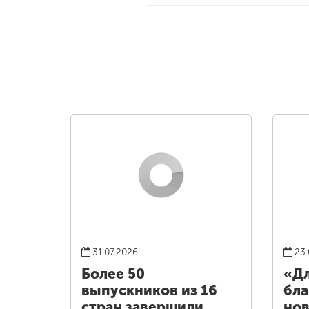
31.07.2026
23.
Более 50
«Дл
выпускников из 16
бла
стран завершили
нов