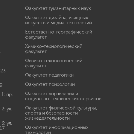
Факультет гуманитарных наук
Факультет дизайна, изящных
.
искусств и медиа-технологий
Естественно-географический
факультет
Химико-технологический
.
факультет
Физико-технологический
факультет
 23
Факультет педагогики
Факультет психологии
9
Факультет управления и
: пр.
социально-технических сервисов
Факультет физической культуры,
: ул.
спорта и безопасности
жизнедеятельности
: ул.
Факультет информационных
17
технологий