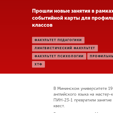
Международная
Прошли новые занятия в рамка
деятельность
событийной карты для профил
классов
Другие виды
деятельности
ФАКУЛЬТЕТ ПЕДАГОГИКИ
ЛИНГВИСТИЧЕСКИЙ ФАКУЛЬТЕТ
Студенческая
жизнь
ФАКУЛЬТЕТ ПСИХОЛОГИИ
ПРОФИЛЬН
ХТФ
Сведения об
образовательной
организации
В Мининском университете 19
английского языка на мастер-к
Приемная
ПИН-23-1 превратили занятие 
комиссия
квест.
+7 (831) 262-26-20