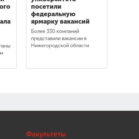
ого
посетили
федеральную
ала
ярмарку вакансий
Более 330 компаний
представили вакансии в
Нижегородской области
траны
ом
Факультеты