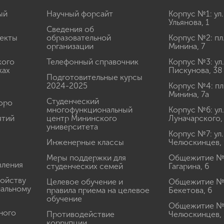
ый
Научный форсайт
Корпус №1: ул.
Ульянова, 1
Сведения об
екты
образовательной
Корпус №2: пл
организации
Минина, 7
кого
Телефонный справочник
Корпус №3: ул.
ках
Пискунова, 38
Подготовительные курсы
2024-2025
Корпус №4: пл
Минина, 7а
Студенческий
юро
многофункциональный
Корпус №6: ул.
ятий
центр Мининского
Луначарского,
университета
Корпус №7: ул.
Инженерные классы
Челюскинцев, 
Меры поддержки для
Общежитие № 1
вления
студенческих семей
Гагарина, 6
ройству
Целевое обучение и
Общежитие № 2
иальному
правила приема на целевое
Бекетова, 6
обучение
Общежитие № 3
ного
Противодействие
Челюскинцев, 
коррупции