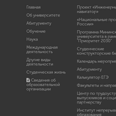
Главная
Проект «Инженерн
навигатор»
Об университете
«Национальные про
Абитуриенту
России»
Обучение
Программа Мининс
университета в рам
Наука
"Приоритет 2030"
Международная
Студенческие
деятельность
конструкторские б
Другие виды
Календарь меропри
деятельности
Абитуриенту
Студенческая жизнь
Калькулятор ЕГЭ
Сведения об
образовательной
Факультеты и напра
организации
Центр по трудоуст
выпускников и соц
партнерству
Институт непрерыв
образования