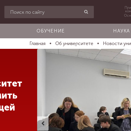
При
ко
Осн
ОБУЧЕНИЕ
НАУКА
Главная
Об университете
Новости ун
ситет
мить
щей