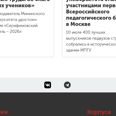
х учеников»
участницами перв
Всероссийского
одаватель Мининского
педагогического б
ерситета удостоен
в Москве
ия «Серафимовский
ель – 2026»
10 июля 400 лучших
выпускников педвузов с
собрались в историческ
здании МПГУ
лки
Корпуса