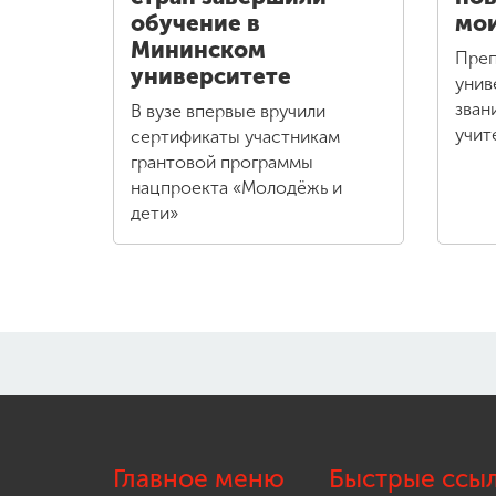
обучение в
мои
Мининском
Преп
университете
унив
зван
В вузе впервые вручили
учит
сертификаты участникам
грантовой программы
нацпроекта «Молодёжь и
дети»
Главное меню
Быстрые ссы