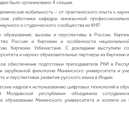
дки было организовано 4 секции.
адемическая мобильность – от практического опыта к нау
ческие работники кафедры иноязычной профессиональн
 научного и студенческого сообщества из КНР.
 образование: вызовы и перспективы в России, Киргизи
ество России и Киргизии и особенности национальной
сии, Киргизии, Узбекистане. С докладами выступили с
рситета и научно-образовательные партнеры из Киргизии и
ое обеспечение подготовки преподавателя РКИ в Респу
и зарубежной филологии Мининского университета и уч
е и перспективах развития русского языка в Индии.
еских кадров к использованию цифровых технологий в обр
й Молдавской республики» объединила сотрудник
в образовании Мининского университета и коллеги из