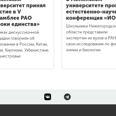
верситет принял
университете про
стие в V
естественно-науч
амблее РАО
конференция «И
оки единства»
Школьники Нижегородск
области представили
мках дискуссионной
экспертам из вузов и РАН
адки говорили об
свои исследования по фи
зовании в России, Китае,
химии и биологии
и, Киргизии, Узбекистане,
нестровье