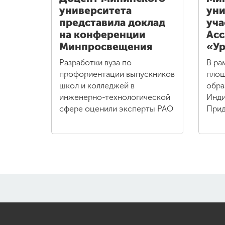
университета
уни
представила доклад
уча
на конференции
Асс
Минпросвещения
«Ур
Разработки вуза по
В ра
профориентации выпускников
площ
школ и колледжей в
обра
инженерно-технологической
Инди
сфере оценили эксперты РАО
Прид