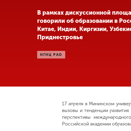
Международная
В рамках дискуссионной площ
деятельность
говорили об образовании в Рос
Китае, Индии, Киргизии, Узбеки
Другие виды
Приднестровье
деятельности
НГНЦ РАО
Студенческая
жизнь
Сведения об
образовательной
организации
17 апреля в Мининском униве
вызовы и тенденции развития 
Приемная
перспективы международного
комиссия
Российской академии образова
+7 (831) 262-26-20