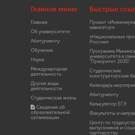
Главное меню
Быстрые ссы
Главная
Проект «Инженерн
навигатор»
Об университете
«Национальные про
Абитуриенту
России»
Обучение
Программа Мининс
университета в рам
Наука
"Приоритет 2030"
Международная
Студенческие
деятельность
конструкторские б
Другие виды
Календарь меропри
деятельности
Абитуриенту
Студенческая жизнь
Калькулятор ЕГЭ
Сведения об
образовательной
Факультеты и напра
организации
Центр по трудоуст
выпускников и соц
партнерству