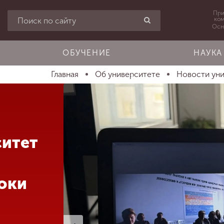
При
ко
Осн
ОБУЧЕНИЕ
НАУКА
Главная
Об университете
Новости ун
ситет
оки