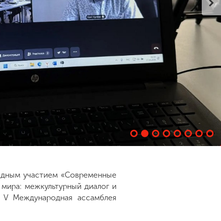
родным участием «Современные
 мира: межкультурный диалог и
й V Международная ассамблея