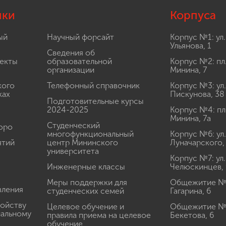
лки
Корпуса
ый
Научный форсайт
Корпус №1: ул.
Ульянова, 1
Сведения об
екты
образовательной
Корпус №2: пл
организации
Минина, 7
кого
Телефонный справочник
Корпус №3: ул.
ках
Пискунова, 38
Подготовительные курсы
2024-2025
Корпус №4: пл
Минина, 7а
Студенческий
юро
многофункциональный
Корпус №6: ул.
ятий
центр Мининского
Луначарского,
университета
Корпус №7: ул.
Инженерные классы
Челюскинцев, 
Меры поддержки для
Общежитие № 1
вления
студенческих семей
Гагарина, 6
ройству
Целевое обучение и
Общежитие № 2
иальному
правила приема на целевое
Бекетова, 6
обучение