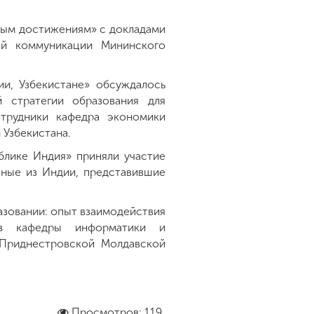
чным достижениям» с докладами
ой коммуникации Мининского
и, Узбекистане» обсуждалось
 стратегии образования для
отрудники кафедра экономики
 Узбекистана.
блике Индия» приняли участие
еные из Индии, представившие
азовании: опыт взаимодействия
ов кафедры информатики и
 Приднестровской Молдавской
Просмотров: 119