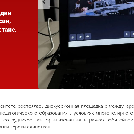
адки
сии,
стане,
рситете состоялась дискуссионная площадка с междуна
педагогического образования в условиях многополярного
 сотрудничества», организованная в рамках юбилейно
ния «Уроки единства».