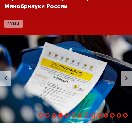
Минобрнауки России
ENG
SPN
CHI
РУМЦ
Приемная
комиссия
+7 (831) 262-26-20