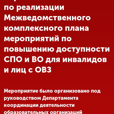
Обучение
по реализации
Межведомственного
Наука
комплексного плана
мероприятий по
Международная
деятельность
повышению доступности
СПО и ВО для инвалидов
Другие виды
деятельности
и лиц с ОВЗ
Студенческая жизнь
Мероприятие было организовано под
руководством Департамента
Сведения об
координации деятельности
образовательной
организации
образовательных организаций