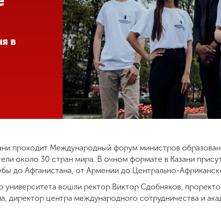
е”
я в
азани проходит Международный форум министров образован
ели около 30 стран мира. В очном формате в Казани прису
убы до Афганистана, от Армении до Центрально-Африканск
о университета вошли ректор Виктор Сдобняков, прорект
а, директор центра международного сотрудничества и ак