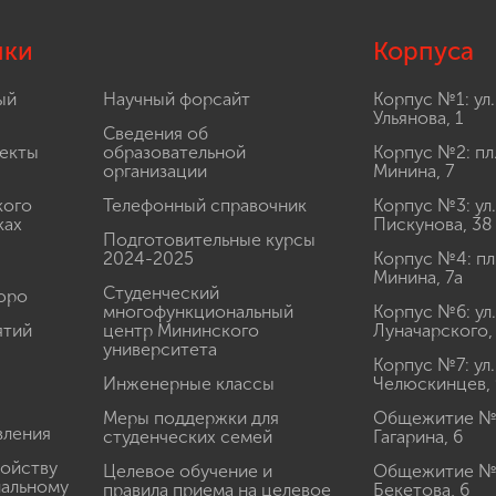
лки
Корпуса
ый
Научный форсайт
Корпус №1: ул.
Ульянова, 1
Сведения об
екты
образовательной
Корпус №2: пл
организации
Минина, 7
кого
Телефонный справочник
Корпус №3: ул.
ках
Пискунова, 38
Подготовительные курсы
2024-2025
Корпус №4: пл
Минина, 7а
Студенческий
юро
многофункциональный
Корпус №6: ул.
ятий
центр Мининского
Луначарского,
университета
Корпус №7: ул.
Инженерные классы
Челюскинцев, 
Меры поддержки для
Общежитие № 1
вления
студенческих семей
Гагарина, 6
ройству
Целевое обучение и
Общежитие № 2
иальному
правила приема на целевое
Бекетова, 6