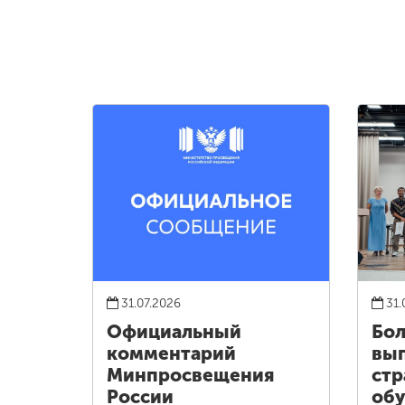
31.07.2026
31.
Официальный
Бол
комментарий
вып
Минпросвещения
стр
России
обу