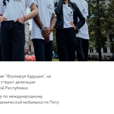
ия “Формируя будущее”, на
тствуют делегации
ой Республики.
ор по международному
адемической мобильности Петр