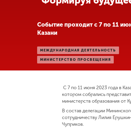
“Формируя будуще
Международная
деятельность
Событие проходит с 7 по 11 июн
Казани
Другие виды
деятельности
МЕЖДУНАРОДНАЯ ДЕЯТЕЛЬНОСТЬ
Студенческая
МИНИСТЕРСТВО ПРОСВЕЩЕНИЯ
жизнь
Сведения об
С 7 по 11 июня 2023 года в К
образовательной
организации
котором собрались представит
министерств образования от К
В состав делегации Мининског
Приемная
сотрудничеству Лилия Ерушкин
комиссия
Чуприков.
+7 (831) 262-26-20