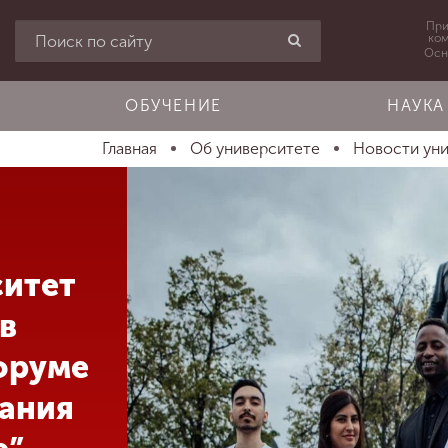
При
ко
Осн
ОБУЧЕНИЕ
НАУКА
Главная
Об университете
Новости ун
ситет
в
оруме
ания