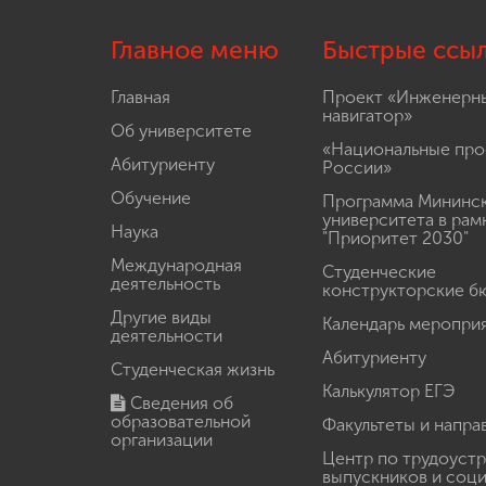
Главное меню
Быстрые ссы
Главная
Проект «Инженерн
навигатор»
Об университете
«Национальные про
Абитуриенту
России»
Обучение
Программа Мининс
университета в рам
Наука
"Приоритет 2030"
Международная
Студенческие
деятельность
конструкторские б
Другие виды
Календарь меропри
деятельности
Абитуриенту
Студенческая жизнь
Калькулятор ЕГЭ
Сведения об
образовательной
Факультеты и напра
организации
Центр по трудоуст
выпускников и соц