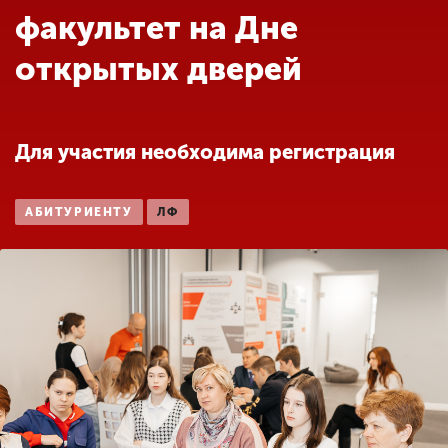
Обучение
факультет на Дне
открытых дверей
Наука
Международная
Для участия необходима регистрация
деятельность
АБИТУРИЕНТУ
ЛФ
Другие виды
деятельности
Студенческая жизнь
Сведения об
образовательной
организации