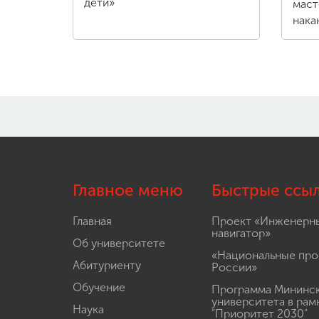
дети»
маст
нака
Главное меню
Быстрые ссы
Главная
Проект «Инженерн
навигатор»
Об университете
«Национальные про
Абитуриенту
России»
Обучение
Программа Мининс
университета в рам
Наука
"Приоритет 2030"