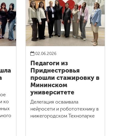
02.06.2026
Педагоги из
шла
Приднестровья
а
прошли стажировку в
Мининском
университете
кое
и ко
Делегация осваивала
нных
нейросети и робототехнику в
ьного
нижегородском Технопарке