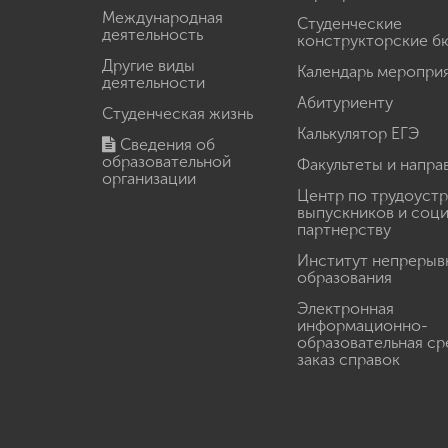
Международная
Студенческие
деятельность
конструкторские б
Другие виды
Календарь меропри
деятельности
Абитуриенту
Студенческая жизнь
Калькулятор ЕГЭ
Сведения об
образовательной
Факультеты и напра
организации
Центр по трудоуст
выпускников и соц
партнерству
Институт непрерыв
образования
Электронная
информационно-
образовательная ср
заказ справок