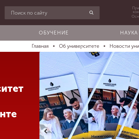
При
ко
Осн
ОБУЧЕНИЕ
НАУКА
Главная
Об университете
Новости ун
ситет
нте