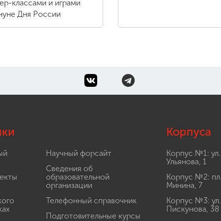
ер-классами и играми
нуне Дня России
лки
Корпуса
ый
Научный форсайт
Корпус №1: ул.
Ульянова, 1
Сведения об
екты
образовательной
Корпус №2: пл
организации
Минина, 7
кого
Телефонный справочник
Корпус №3: ул.
ках
Пискунова, 38
Подготовительные курсы