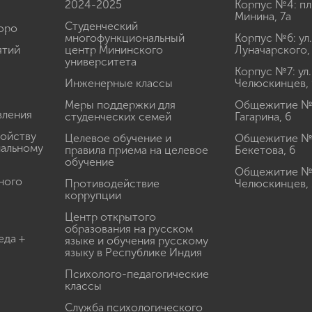
2024-2025
Корпус №4: пл
Минина, 7а
Студенческий
юро
многофункциональный
Корпус №6: ул.
ятий
центр Мининского
Луначарского,
университета
Корпус №7: ул.
Инженерные классы
Челюскинцев, 
Меры поддержки для
Общежитие № 1
вления
студенческих семей
Гагарина, 6
ройству
Целевое обучение и
Общежитие № 2
иальному
правила приема на целевое
Бекетова, 6
обучение
Общежитие № 3
ного
Противодействие
Челюскинцев, 
коррупции
Центр открытого
образования на русском
еда +
языке и обучения русскому
языку в Республике Индия
Психолого-педагогические
классы
Служба психологического