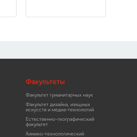
Факультеты
Факультет гуманитарных наук
Факультет дизайна, изящных
.
искусств и медиа-технологий
Естественно-географический
факультет
Химико-технологический