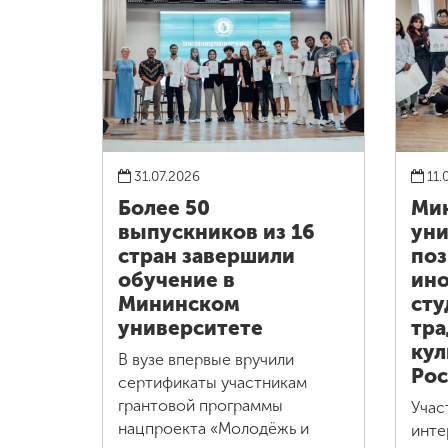
31.07.2026
11.
Более 50
Ми
выпускников из 16
уни
стран завершили
по
обучение в
ин
Мининском
сту
университете
тр
кул
В вузе впервые вручили
Рос
сертификаты участникам
грантовой программы
Учас
нацпроекта «Молодёжь и
инте