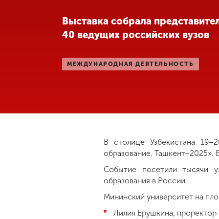
Международная
Выставка собрала представите
деятельность
40 ведущих российских вузов
Другие виды
МЕЖДУНАРОДНАЯ ДЕЯТЕЛЬНОСТЬ
деятельности
Студенческая
жизнь
Сведения об
В столице Узбекистана 19–2
образовательной
образование. Ташкент–2025». 
организации
Событие посетили тысячи у
образования в России.
Приемная
Мининский университет на пл
комиссия
+7 (831) 262-26-20
Лилия Ерушкина, проректор