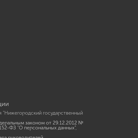
u
ции
я "Нижегородский государственный
еральным законом от 29.12.2012 №
152-ФЗ "О персональных данных"
,
ера руководителей