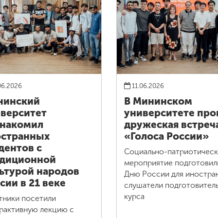
06.2026
11.06.2026
нинский
В Мининском
верситет
университете про
знакомил
дружеская встреч
остранных
«Голоса России»
дентов с
Социально-патриотичес
адиционной
мероприятие подготовил
ьтурой народов
Дню России для иностра
сии в 21 веке
слушатели подготовител
курса
тники посетили
рактивную лекцию с