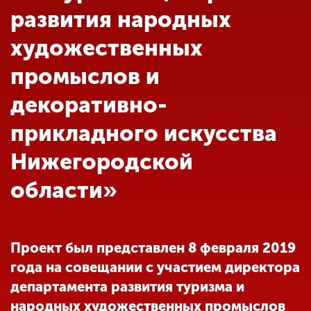
Обучение
развития народных
художественных
Наука
промыслов и
декоративно-
Международная
деятельность
прикладного искусства
Нижегородской
Другие виды
деятельности
области»
Студенческая жизнь
Проект был представлен 8 февраля 2019
года на совещании с участием директора
Сведения об
департамента развития туризма и
образовательной
организации
народных художественных промыслов