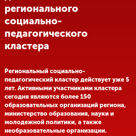
Обучение
регионального
социально-
Наука
педагогического
кластера
Международная
деятельность
Региональный социально-
Другие виды
деятельности
педагогический кластер действует уже 5
лет. Активными участниками кластера
сегодня являются более 150
Студенческая жизнь
образовательных организаций региона,
министерство образования, науки и
Сведения об
молодежной политики, а также
образовательной
необразовательные организации.
организации