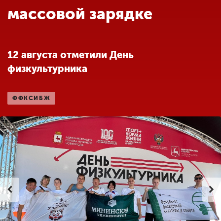
Обучение
массовой зарядке
Наука
12 августа отметили День
физкультурника
Международная
деятельность
ФФКСИБЖ
Другие виды
деятельности
Студенческая жизнь
Сведения об
образовательной
организации