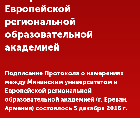
Обучение
Европейской
региональной
Наука
образовательной
академией
Международная
деятельность
Подписание Протокола о намерениях
Другие виды
деятельности
между Мининским университетом и
Европейской региональной
образовательной академией (г. Ереван,
Студенческая жизнь
Армения) состоялось 5 декабря 2016 г.
Сведения об
образовательной
организации