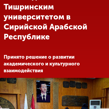
Обучение
Тишринским
университетом в
Наука
Сирийской Арабской
Республике
Международная
деятельность
Принято решение о развитии
Другие виды
деятельности
академического и культурного
взаимодействия
Студенческая жизнь
Сведения об
образовательной
организации