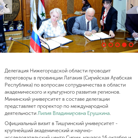
ENG
SPN
CHI
Приемная
комиссия
+7 (831) 262-26-20
Делегация Нижегородской области проводит
переговоры в провинции Латакия (Сирийская Арабская
Республика) по вопросам сотрудничества в области
академического и культурного развития регионов.
Мининский университет в составе делегации
представляет проректор по международной
деятельности
Лилия Владимировна Ерушкина
.
Официальный визит в Тишринский университет -
крупнейший академический и научно-
исследовательский центр Сирии, начался 16 октября и