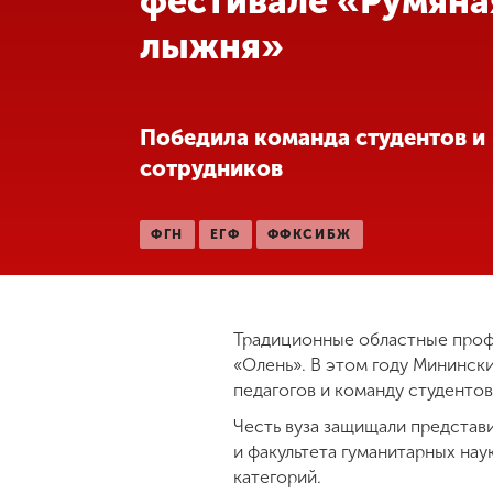
фестивале «Румяна
лыжня»
Международная
деятельность
Другие виды
Победила команда студентов и
деятельности
сотрудников
Студенческая
ФГН
ЕГФ
ФФКСИБЖ
жизнь
Сведения об
образовательной
Традиционные областные проф
организации
«Олень». В этом году Минински
педагогов и команду студентов
Честь вуза защищали представи
Приемная
комиссия
и факультета гуманитарных нау
+7 (831) 262-26-20
категорий.