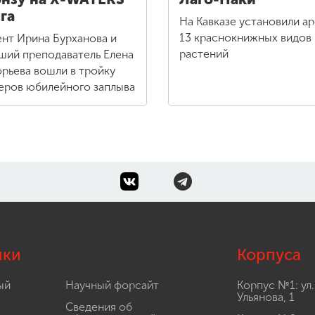
га
На Кавказе установили а
13 краснокнижных видов
нт Ирина Бурханова и
растений
ший преподаватель Елена
орьева вошли в тройку
еров юбилейного заплыва
лки
Корпуса
ый
Научный форсайт
Корпус №1: ул.
Ульянова, 1
Сведения об