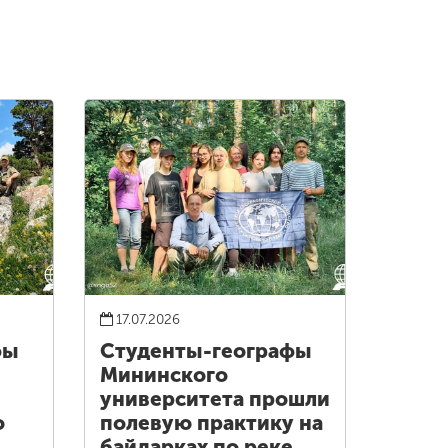
17.07.2026
фы
Студенты-географы
Мининского
университета прошли
о
полевую практику на
байдарках по реке