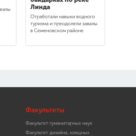
Линда
реалы
Отработали навыки водного
туризма и преодолели завалы
в Семеновском районе
Факультеты
Факультет гуманитарных наук
Факультет дизайна, изящных