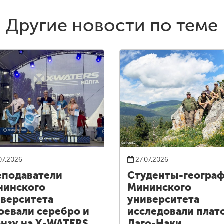
Другие новости по теме
07.2026
27.07.2026
подаватели
Студенты-геогра
нинского
Мининского
верситета
университета
оевали серебро и
исследовали плат
нзу на X-WATERS
Лаго-Наки