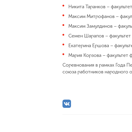
Никита Таранков – факультет
Максим Митрофанов – факуль
Максим Замулдинов – факульт
Семен Шарапов – факультет г
Екатерина Ершова – факульте
Мария Корзова – факультет ф
Соревнования в рамках Года П
союза работников народного о