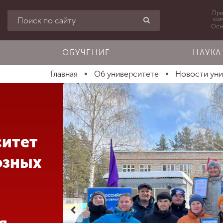
При
ко
Осн
ОБУЧЕНИЕ
НАУКА
Главная
Об университете
Новости ун
ситет
юзных