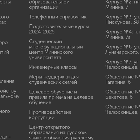
екты
образовательной
Корпус №2: пл
организации
Минина, 7
кого
Телефонный справочник
Корпус №3: ул.
ках
Пискунова, 38
Подготовительные курсы
2024-2025
Корпус №4: пл
Минина, 7а
Студенческий
юро
многофункциональный
Корпус №6: ул.
ятий
центр Мининского
Луначарского,
университета
Корпус №7: ул.
Инженерные классы
Челюскинцев, 
Меры поддержки для
Общежитие № 1
вления
студенческих семей
Гагарина, 6
ройству
Целевое обучение и
Общежитие № 2
иальному
правила приема на целевое
Бекетова, 6
обучение
Общежитие № 3
ного
Противодействие
Челюскинцев, 
коррупции
Центр открытого
образования на русском
еда +
языке и обучения русскому