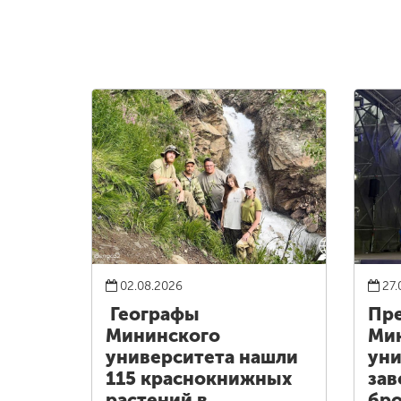
02.08.2026
27.
Географы
Пре
Мининского
Ми
университета нашли
уни
115 краснокнижных
зав
растений в
бро