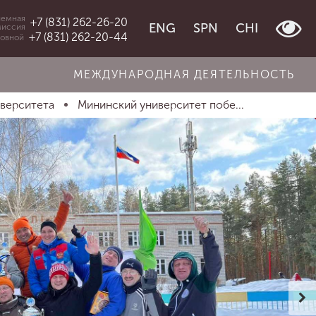
емная
+7 (831) 262-26-20
ENG
SPN
CHI
миссия
+7 (831) 262-20-44
овной
МЕЖДУНАРОДНАЯ ДЕЯТЕЛЬНОСТЬ
иверситета
Мининский университет побе...