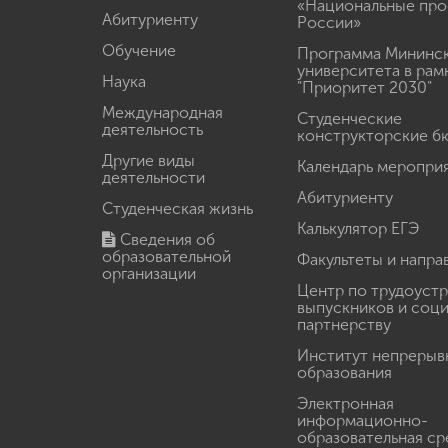
«Национальные про
Абитуриенту
России»
Обучение
Программа Мининс
университета в рам
Наука
"Приоритет 2030"
Международная
Студенческие
деятельность
конструкторские б
Другие виды
Календарь меропри
деятельности
Абитуриенту
Студенческая жизнь
Калькулятор ЕГЭ
Сведения об
образовательной
Факультеты и напра
организации
Центр по трудоуст
выпускников и соц
партнерству
Институт непрерыв
образования
Электронная
информационно-
образовательная ср