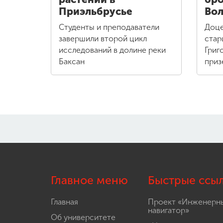
Приэльбрусье
Вол
Студенты и преподаватели
Доце
завершили второй цикл
стар
исследований в долине реки
Григ
Баксан
приз
Главное меню
Быстрые ссы
Главная
Проект «Инженерн
навигатор»
Об университете