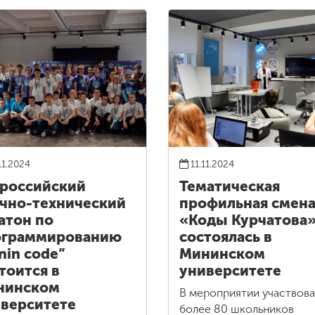
11.2024
11.11.2024
российский
Тематическая
чно-технический
профильная смен
атон по
«Коды Курчатова
ограммированию
состоялась в
nin code”
Мининском
тоится в
университете
нинском
В мероприятии участвов
верситете
более 80 школьников