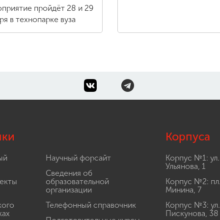
приятие пройдёт 28 и 29
ря в технопарке вуза
лки
Корпуса
ый
Научный форсайт
Корпус №1: ул.
Ульянова, 1
Сведения об
екты
образовательной
Корпус №2: пл
организации
Минина, 7
кого
Телефонный справочник
Корпус №3: ул.
ках
Пискунова, 38