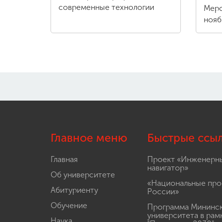
современные технологии
Меро
нояб
Главное меню
Быстрые ссы
Главная
Проект «Инженерн
навигатор»
Об университете
«Национальные про
Абитуриенту
России»
Обучение
Программа Мининс
университета в рам
Наука