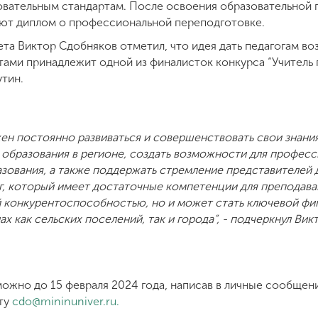
вательным стандартам. После освоения образовательной 
ают диплом о профессиональной переподготовке.
та Виктор Сдобняков отметил, что идея дать педагогам во
ми принадлежит одной из финалисток конкурса “Учитель г
тин.
н постоянно развиваться и совершенствовать свои знания.
 образования в регионе, создать возможности для профес
зования, а также поддержать стремление представителей 
г, который имеет достаточные компетенции для преподава
й конкурентоспособностью, но и может стать ключевой фиг
х как сельских поселений, так и города”, - подчеркнул Вик
ожно до 15 февраля 2024 года, написав в личные сообщен
чту
cdo@mininuniver.ru
.