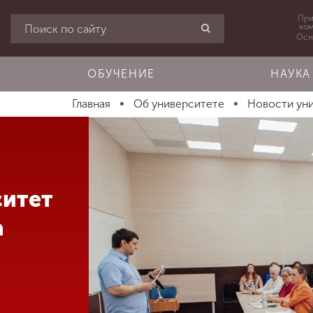
При
ко
Осн
ОБУЧЕНИЕ
НАУКА
Главная
Об университете
Новости ун
ситет
а