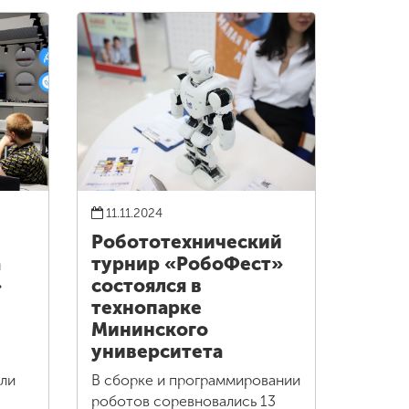
11.11.2024
Робототехнический
а
турнир «РобоФест»
»
состоялся в
технопарке
Мининского
университета
али
В сборке и программировании
роботов соревновались 13