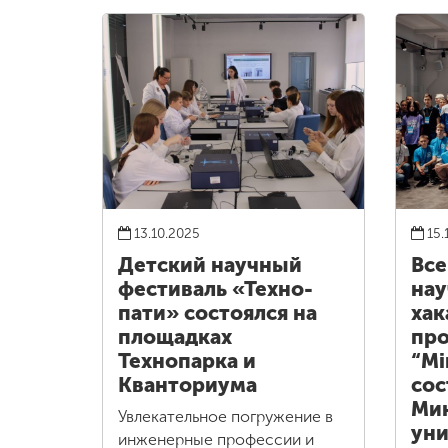
13.10.2025
15.
Детский научный
Все
фестиваль «Техно-
нау
пати» состоялся на
хак
площадках
пр
Технопарка и
“Mi
Кванториума
сос
Ми
Увлекательное погружение в
уни
инженерные профессии и