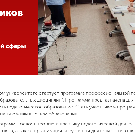
ников
ю
ой сферы
ком университете стартует программа профессиональной п
разовательных дисциплин”. Программа предназначена для 
чить педагогическое образование. Стать участником прогр
нальном или высшем образовании.
ограммы освоят теорию и практику педагогической деятель
роков, а также организации внеурочной деятельности в шк