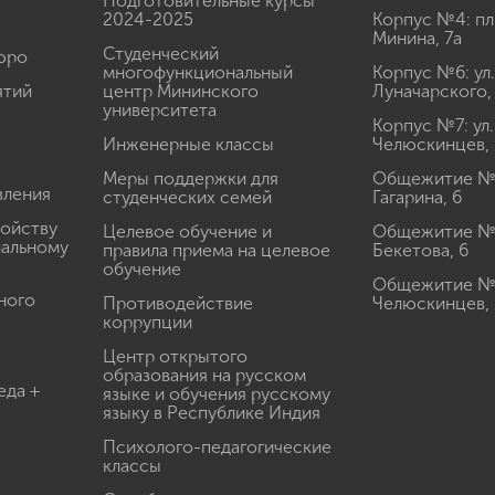
Подготовительные курсы
2024-2025
Корпус №4: пл
Минина, 7а
Студенческий
юро
многофункциональный
Корпус №6: ул.
ятий
центр Мининского
Луначарского,
университета
Корпус №7: ул.
Инженерные классы
Челюскинцев, 
Меры поддержки для
Общежитие № 1
вления
студенческих семей
Гагарина, 6
ройству
Целевое обучение и
Общежитие № 2
иальному
правила приема на целевое
Бекетова, 6
обучение
Общежитие № 3
ного
Противодействие
Челюскинцев, 
коррупции
Центр открытого
образования на русском
еда +
языке и обучения русскому
языку в Республике Индия
Психолого-педагогические
классы