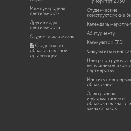
"Приоритет 2030"
Международная
Студенческие
деятельность
конструкторские б
Другие виды
Календарь меропри
деятельности
Абитуриенту
Студенческая жизнь
Калькулятор ЕГЭ
Сведения об
образовательной
Факультеты и напра
организации
Центр по трудоуст
выпускников и соц
партнерству
Институт непрерыв
образования
Электронная
информационно-
образовательная ср
заказ справок