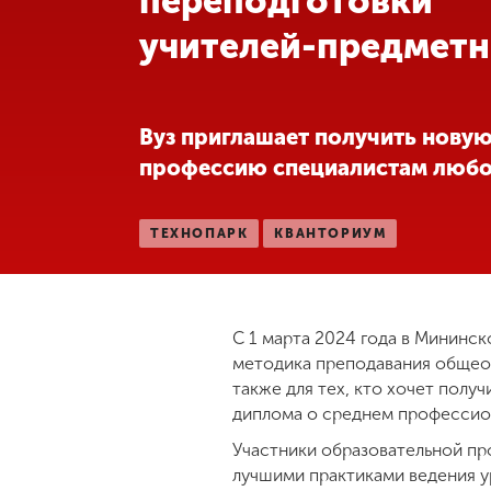
переподготовки
учителей-предмет
Международная
деятельность
Другие виды
Вуз приглашает получить нову
деятельности
профессию специалистам люб
Студенческая
ТЕХНОПАРК
КВАНТОРИУМ
жизнь
Сведения об
образовательной
С 1 марта 2024 года в Мининс
организации
методика преподавания общеоб
также для тех, кто хочет полу
диплома о среднем профессио
Приемная
комиссия
Участники образовательной пр
+7 (831) 262-26-20
лучшими практиками ведения у