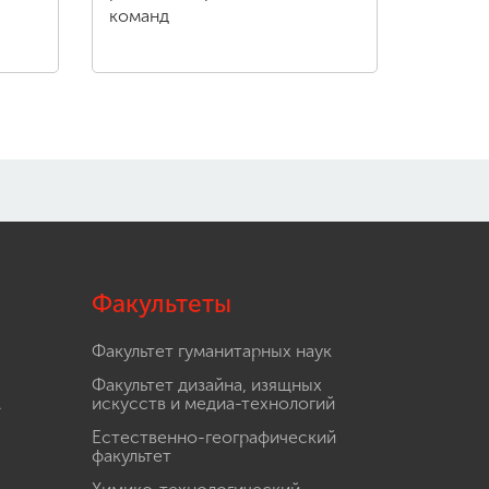
команд
Факультеты
Факультет гуманитарных наук
Факультет дизайна, изящных
.
искусств и медиа-технологий
Естественно-географический
факультет