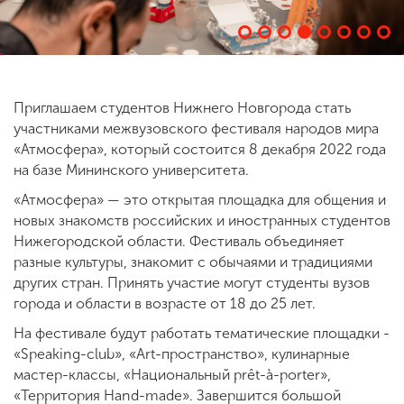
ENG
SPN
CHI
Приглашаем студентов Нижнего Новгорода стать
участниками межвузовского фестиваля народов мира
Приемная
«Атмосфера», который состоится 8 декабря 2022 года
комиссия
на базе Мининского университета.
+7 (831) 262-26-20
«Атмосфера» — это открытая площадка для общения и
новых знакомств российских и иностранных студентов
Нижегородской области. Фестиваль объединяет
разные культуры, знакомит с обычаями и традициями
других стран. Принять участие могут студенты вузов
города и области в возрасте от 18 до 25 лет.
На фестивале будут работать тематические площадки -
«Speaking-club», «Art-пространство», кулинарные
мастер-классы, «Национальный prêt-à-porter»,
«Территория Hand-made». Завершится большой