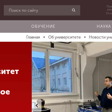
При
ко
Осн
ОБУЧЕНИЕ
НАУКА
Главная
Об университете
Новости ун
ситет
ое