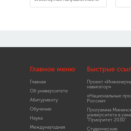
Главное меню
Быстрые ссы
Главная
Проект «Инженерн
навигатор»
Об университете
«Национальные про
Абитуриенту
России»
Обучение
Программа Мининс
университета в рам
Наука
"Приоритет 2030"
Международная
Студенческие