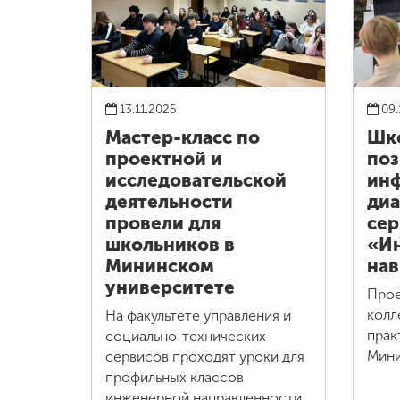
13.11.2025
09.
Мастер-класс по
Шко
проектной и
поз
исследовательской
ин
деятельности
диа
провели для
се
школьников в
«И
Мининском
нав
университете
Прое
колл
На факультете управления и
прак
социально-технических
Мини
сервисов проходят уроки для
профильных классов
инженерной направленности