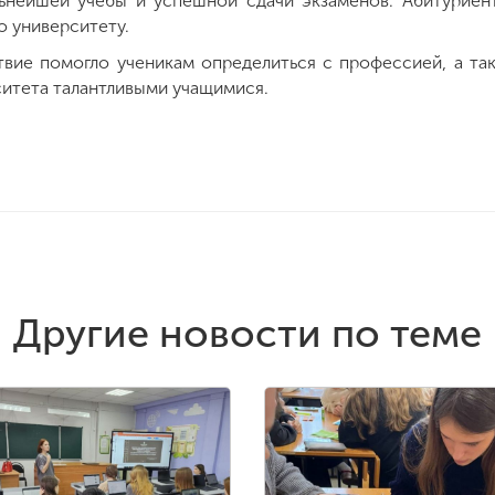
льнейшей учебы и успешной сдачи экзаменов. Абитуриен
о университету.
твие помогло ученикам определиться с профессией, а та
итета талантливыми учащимися.
Другие новости по теме