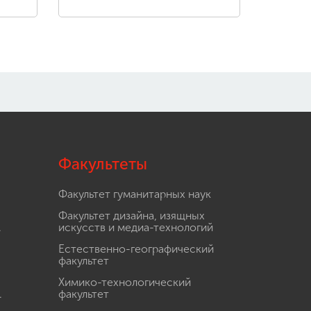
Факультеты
Факультет гуманитарных наук
Факультет дизайна, изящных
.
искусств и медиа-технологий
Естественно-географический
факультет
Химико-технологический
.
факультет