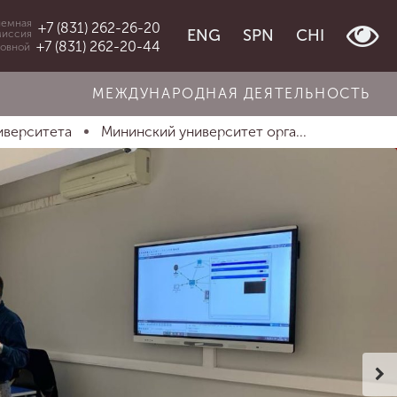
емная
+7 (831) 262-26-20
ENG
SPN
CHI
миссия
+7 (831) 262-20-44
овной
МЕЖДУНАРОДНАЯ ДЕЯТЕЛЬНОСТЬ
иверситета
Мининский университет орга...