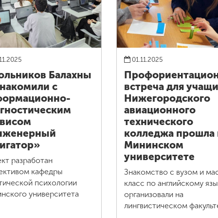
11.2025
01.11.2025
льников Балахны
Профориентацион
накомили с
встреча для учащи
формационно-
Нижегородского
гностическим
авиационного
рвисом
технического
нженерный
колледжа прошла 
игатор»
Мининском
университете
кт разработан
ективом кафедры
Знакомство с вузом и ма
тической психологии
класс по английскому язы
нского университета
организовали на
лингвистическом факульт