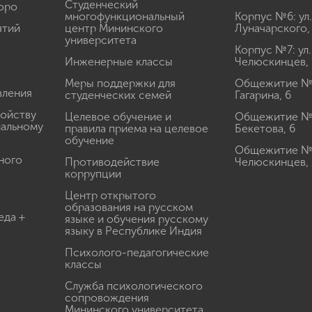
Студенческий
юро
многофункциональный
Корпус №6: ул.
ятий
центр Мининского
Луначарского,
университета
Корпус №7: ул.
Инженерные классы
Челюскинцев, 
Меры поддержки для
Общежитие № 1
вления
студенческих семей
Гагарина, 6
ройству
Целевое обучение и
Общежитие № 2
иальному
правила приема на целевое
Бекетова, 6
обучение
Общежитие № 3
ного
Противодействие
Челюскинцев, 
коррупции
Центр открытого
образования на русском
еда +
языке и обучения русскому
языку в Республике Индия
Психолого-педагогические
классы
Служба психологического
сопровождения
Мининского университета