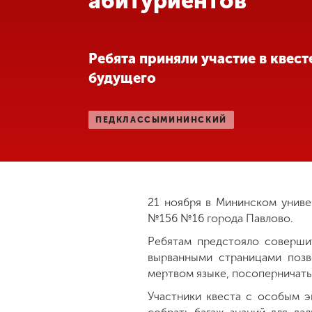
абитуриентов
Международная
деятельность
Ребята приняли участие в квест
будущего
Другие виды
деятельности
ПЕДКЛАССЫМИНИНСКИЙ
Студенческая
жизнь
Сведения об
21 ноября в Мининском унив
образовательной
№156 №16 города Павлово.
организации
Ребятам предстояло соверши
вырванными страницами позв
мертвом языке, посоперничать
Приемная
комиссия
Участники квеста с особым э
+7 (831) 262-26-20