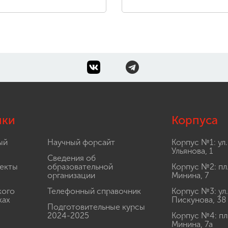
лки
Корпуса
ый
Научный форсайт
Корпус №1: ул.
Ульянова, 1
Сведения об
екты
образовательной
Корпус №2: пл
организации
Минина, 7
кого
Телефонный справочник
Корпус №3: ул.
ках
Пискунова, 38
Подготовительные курсы
2024-2025
Корпус №4: пл
Минина, 7а