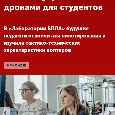
Обучение
дронами для студентов
Наука
В «Лаборатории БПЛА» будущие
педагоги освоили азы пилотирования и
Международная
деятельность
изучили тактико-технические
характеристики коптеров
Другие виды
деятельности
ФФКСИБЖ
Студенческая жизнь
Сведения об
образовательной
организации