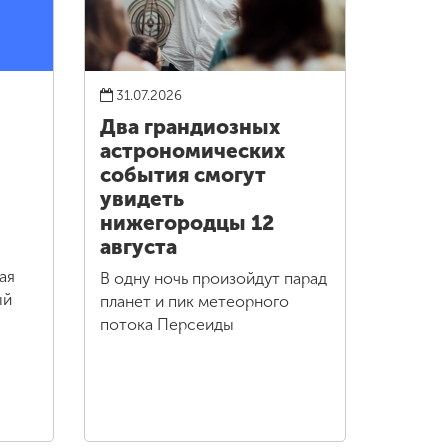
31.07.2026
Два грандиозных
астрономических
события смогут
увидеть
нижегородцы 12
августа
ая
В одну ночь произойдут парад
ый
планет и пик метеорного
потока Персеиды