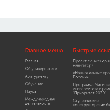
Главное меню
Быстрые ссы
Главная
Проект «Инженерн
навигатор»
Об университете
«Национальные про
Абитуриенту
России»
Обучение
Программа Мининс
университета в рам
Наука
"Приоритет 2030"
Международная
Студенческие
деятельность
конструкторские б