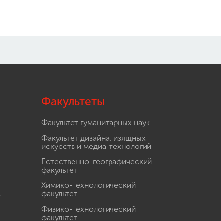
Факультеты
Факультет гуманитарных наук
Факультет дизайна, изящных
.
искусств и медиа-технологий
Естественно-географический
факультет
Химико-технологический
.
факультет
Физико-технологический
факультет