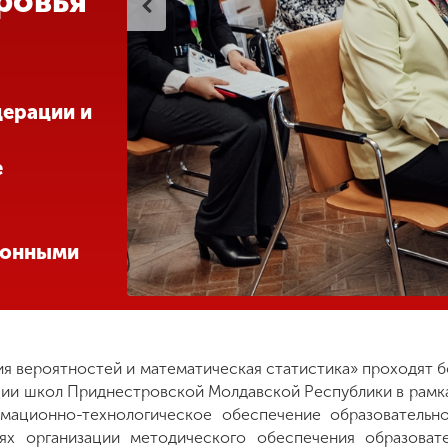
ровья
дерации и
е
ионными
я вероятностей и математическая статистика» проходят б
ции школ Приднестровской Молдавской Республики в рамк
мационно-технологическое обеспечение образовательно
ях организации методического обеспечения образоват