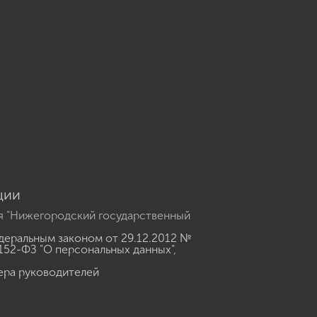
u
ции
я "Нижегородский государственный
еральным законом от 29.12.2012 №
152-ФЗ "О персональных данных"
,
ера руководителей