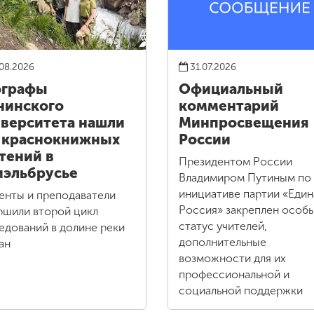
08.2026
31.07.2026
ографы
Официальный
нинского
комментарий
верситета нашли
Минпросвещения
 краснокнижных
России
тений в
Президентом России
эльбрусье
Владимиром Путиным по
инициативе партии «Един
енты и преподаватели
Россия» закреплен особ
ршили второй цикл
статус учителей,
едований в долине реки
дополнительные
ан
возможности для их
профессиональной и
социальной поддержки