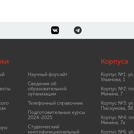
лки
Корпуса
ый
Научный форсайт
Корпус №1: ул.
Ульянова, 1
Сведения об
екты
образовательной
Корпус №2: пл
организации
Минина, 7
кого
Телефонный справочник
Корпус №3: ул.
ках
Пискунова, 38
Подготовительные курсы
2024-2025
Корпус №4: пл
Минина, 7а
Студенческий
юро
многофункциональный
Корпус №6: ул.