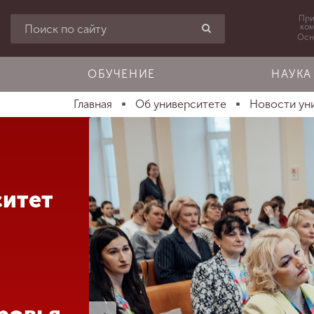
При
ко
Осн
ОБУЧЕНИЕ
НАУКА
Главная
Об университете
Новости ун
ситет