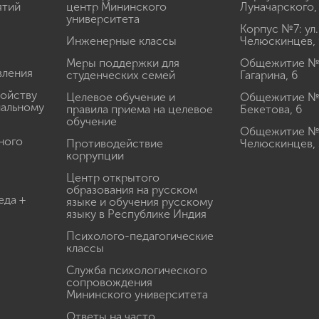
ятий
центр Мининского
Луначарского,
университета
Корпус №7: ул.
Инженерные классы
Челюскинцев, 
Меры поддержки для
Общежитие № 1
вления
студенческих семей
Гагарина, 6
ройству
Целевое обучение и
Общежитие № 2
иальному
правила приема на целевое
Бекетова, 6
обучение
Общежитие № 3
ного
Противодействие
Челюскинцев, 
коррупции
Центр открытого
образования на русском
еда +
языке и обучения русскому
языку в Республике Индия
Психолого-педагогические
классы
Служба психологического
сопровождения
Мининского университета
Ответы на часто