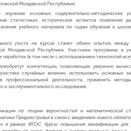
ровской Молдавской Республики».
 изучение основных содержательно-методических р
кая статистика», исторических аспектов появления 
своения учебного материала по годам обучения в школ
ьного роста на курсах станет обмен опытом между
ой Молдавской Республики. Участники программы в ре
 наработки (в том числе с использованием технологий иск
приобретут компетенции, позволяющие уверенно вычисл
еристики случайных величин, использовать основные з
 в профессиональной деятельности, применять методы
о и экспериментального исследования.
икации по теории вероятностей и математической ста
атики Приднестровья в связи с введением нового обязате
а» в рамках ФГОС. Курсы повышения квалификации для 
 перейти от сухих формул к анализу реальных данных, 