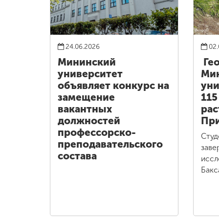
24.06.2026
02.
Мининский
Ге
университет
Ми
объявляет конкурс на
уни
замещение
115
вакантных
рас
должностей
При
профессорско-
Студ
преподавательского
заве
состава
иссл
Бакс