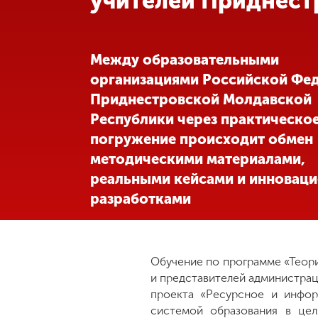
учителей Приднест
Международная
деятельность
Между образовательными
организациями Российской Фе
Другие виды
Приднестровской Молдавской
деятельности
Республики через практическо
погружение происходит обмен
Студенческая
жизнь
методическими материалами,
реальными кейсами и инновац
разработками
Сведения об
образовательной
организации
Обучение по программе «Теори
и представителей администра
Приемная
комиссия
проекта «Ресурсное и инфор
+7 (831) 262-26-20
системой образования в цел