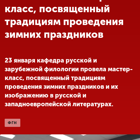
Обучение
класс, посвященный
традициям проведения
Наука
зимних праздников
Международная
деятельность
23 января кафедра русской и
зарубежной филологии провела мастер-
Другие виды
класс, посвященный традициям
деятельности
проведения зимних праздников и их
изображению в русской и
Студенческая жизнь
западноевропейской литературах.
Сведения об
ФГН
образовательной
организации