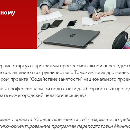
ьному
ервые стартуют программы профессиональной переподгото
е соглашение о сотрудничестве с Томским государственн
ром проекта “Содействие занятости” национального проек
ммы профессиональной подготовки для безработных провод
вать нижегородский педагогический вуз.
ьного проекта “Содействие занятости” - закрывать потреб
ктико-ориентированные программы переподготовки Мининс