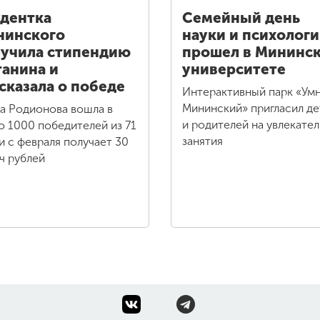
дентка
Семейный день
нинского
науки и психолог
учила стипендию
прошел в Мининс
анина и
университете
сказала о победе
Интерактивный парк «Ум
Мининский» пригласил де
а Родионова вошла в
и родителей на увлекате
о 1000 победителей из 71
занятия
 и с февраля получает 30
ч рублей