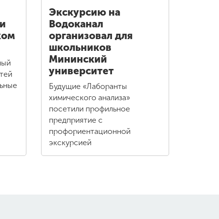
Экскурсию на
ии
Водоканал
ком
организовал для
школьников
Мининский
ный
университет
тей
льные
Будущие «Лаборанты
химического анализа»
посетили профильное
предприятие с
профориентационной
экскурсией