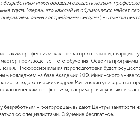
ем безработным нижегородцам овладеть новыми професси
ынке труда. Уверен, что каждый из обучающихся найдет сво
предлагаем, очень востребованы сегодня”, - отметил рек
ние таким профессиям, как оператор котельной, сварщик ру
 мастер производственного обучения. Освоить программы 
ьнения. Профессиональная переподготовка будет осуществ
ым колледжем на базе Академии ЖКХ Мининского университ
в регионе педагогических кадров Мининский университет п
педагогическим профессиям, например, выпускников клас
у безработным нижегородцам выдают Центры занятости на
аться со специалистами. Обучение бесплатное.