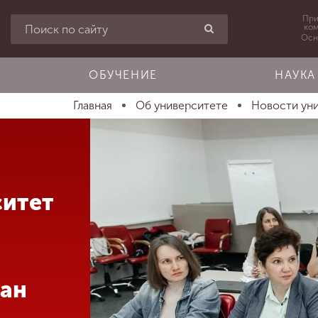
При
ко
Осн
ОБУЧЕНИЕ
НАУКА
Главная
Об университете
Новости ун
ситет
дан