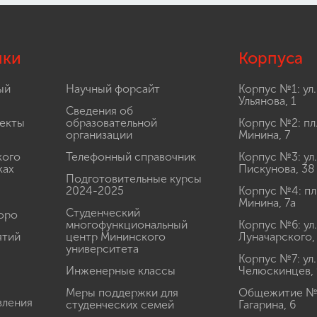
лки
Корпуса
ый
Научный форсайт
Корпус №1: ул.
Ульянова, 1
Сведения об
екты
образовательной
Корпус №2: пл
организации
Минина, 7
кого
Телефонный справочник
Корпус №3: ул.
ках
Пискунова, 38
Подготовительные курсы
2024-2025
Корпус №4: пл
Минина, 7а
Студенческий
юро
многофункциональный
Корпус №6: ул.
ятий
центр Мининского
Луначарского,
университета
Корпус №7: ул.
Инженерные классы
Челюскинцев, 
Меры поддержки для
Общежитие № 1
вления
студенческих семей
Гагарина, 6