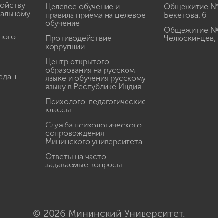
ройству
Целевое обучение и
Общежитие № 2
иальному
правила приема на целевое
Бекетова, 6
обучение
Общежитие № 3
ного
Противодействие
Челюскинцев, 
коррупции
Центр открытого
образования на русском
еда +
языке и обучения русскому
языку в Республике Индия
Психолого-педагогические
классы
Служба психологического
сопровождения
Мининского университета
Ответы на часто
задаваемые вопросы
© 2026 Мининский Университет.