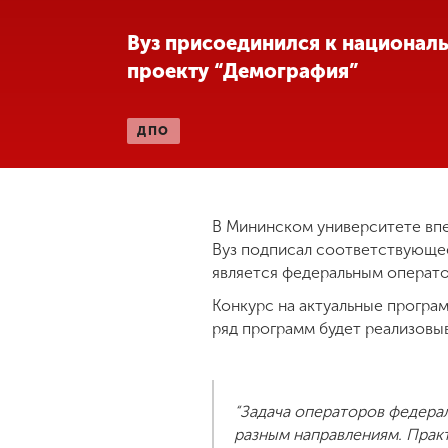
Международная
Вуз присоединился к национал
деятельность
проекту “Демография”
Другие виды
ДПО
деятельности
Студенческая
жизнь
В Мининском университете вп
Вуз подписал соответствующе
является федеральным операто
Сведения об
образовательной
Конкурс на актуальные програ
организации
ряд программ будет реализовы
Приемная
комиссия
“Задача операторов федерал
+7 (831) 262-26-20
разным направлениям. Пра