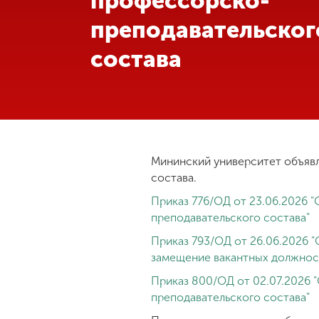
профессорско-
преподавательског
Международная
деятельность
состава
Другие виды
деятельности
Студенческая
жизнь
Мининский университет объяв
состава.
Приказ 776/ОД от 23.06.2026 
Сведения об
образовательной
преподавательского состава"
организации
Приказ 793/ОД от 26.06.2026 
замещение вакантных должнос
Приемная
Приказ 800/ОД от 02.07.2026 
комиссия
преподавательского состава"
+7 (831) 262-26-20