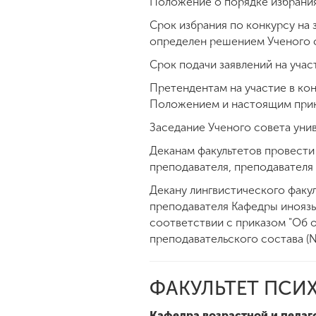
Положение о порядке избрания
Срок избрания по конкурсу н
определен решением Ученого с
Срок подачи заявлений на учас
Претендентам на участие в ко
Положением и настоящим прик
Заседание Ученого совета уни
Деканам факультетов провести
преподавателя, преподавателя
Декану лингвистического факул
преподавателя Кафедры инояз
соответствии с приказом "Об 
преподавательского состава (№
ФАКУЛЬТЕТ ПСИ
Кафедра возрастной и педаг