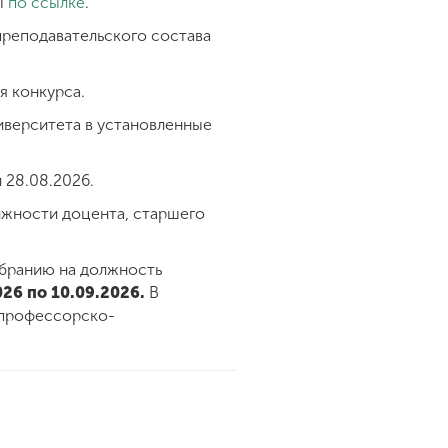
ы
по ссылке
.
реподавательского состава
я конкурса.
иверситета в установленные
 28.08.2026.
лжности доцента, старшего
збранию на должность
026 по 10.09.2026.
В
 профессорско-