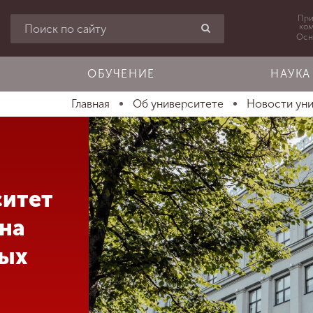
При
ко
Осн
ОБУЧЕНИЕ
НАУКА
Главная
Об университете
Новости ун
ситет
 на
ных