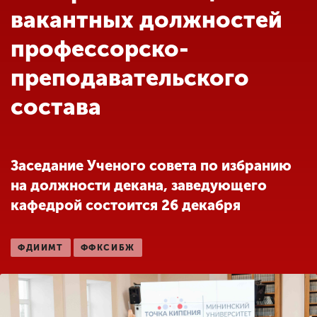
Обучение
вакантных должностей
профессорско-
Наука
преподавательского
состава
Международная
деятельность
Заседание Ученого совета по избранию
Другие виды
деятельности
на должности декана, заведующего
кафедрой состоится 26 декабря
Студенческая жизнь
ФДИИМТ
ФФКСИБЖ
Сведения об
образовательной
организации