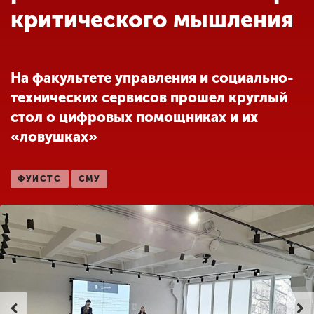
Обучение
критического мышления
Наука
На факультете управления и социально-
технических сервисов прошел круглый
Международная
деятельность
стол о цифровых помощниках и их
«ловушках»
Другие виды
деятельности
ФУИСТС
СМУ
Студенческая жизнь
Сведения об
образовательной
организации