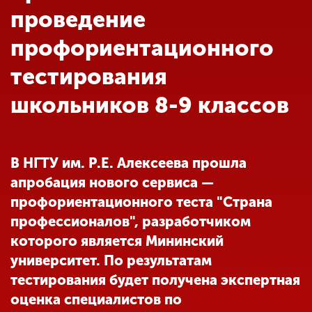
Обучение
проведение
профориентационного
Наука
тестирования
школьников 8-9 классов
Международная
деятельность
В НГТУ им. Р.Е. Алексеева прошла
Другие виды
деятельности
апробация нового сервиса —
профориентационного теста "Страна
профессионалов", разработчиком
Студенческая жизнь
которого является Мининский
университет. По результатам
Сведения об
тестирования будет получена экспертная
образовательной
оценка специалистов по
организации