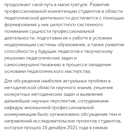
продолжает свой путь в магистратуре. Развитие
профессиональной компетенции студентов в области
педагогической деятельности достигается с помощью
ENG
SPN
CHI
формирования у них целостного системного
понимания сущности профессиональной
деятельности, подготовки их к работе в условиях
модернизации системы образования, а также развития
Приемная
способности у будущих педагогов к творческому
комиссия
решению педагогических задач и
+7 (831) 262-26-20
самосовершенствованию в процессе овладения
основами педагогического мастерства.
Для обсуждения наиболее актуальных проблем в
методической области научного знания, решения
конкретных методических задач и выявления
дальнейших научных перспектив, сотрудниками
кафедры иноязычной профессиональной
коммуникации было организовано обсуждение тем и
направлений исследовательских проектов студентов,
которое прошло 16 декабря 2021 года в рамках