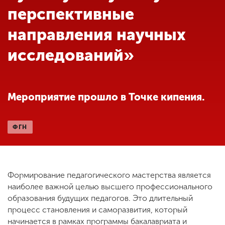
Обучение
перспективные
направления научных
Наука
исследований»
Международная
деятельность
Мероприятие прошло в Точке кипения.
Другие виды
деятельности
ФГН
Студенческая жизнь
Формирование педагогического мастерства является
наиболее важной целью высшего профессионального
Сведения об
образования будущих педагогов. Это длительный
образовательной
процесс становления и саморазвития, который
организации
начинается в рамках программы бакалавриата и