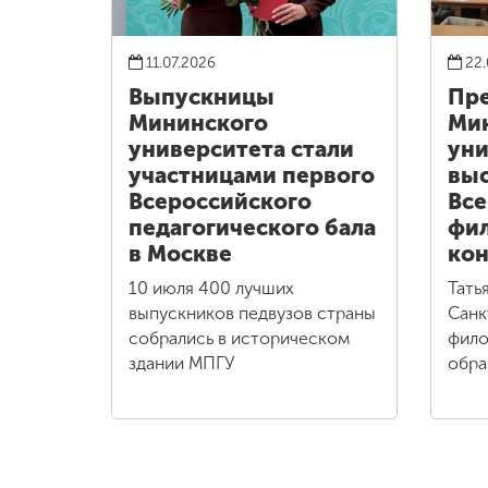
11.07.2026
22.
Выпускницы
Пре
Мининского
Ми
университета стали
уни
участницами первого
выс
Всероссийского
Все
педагогического бала
фи
в Москве
кон
10 июля 400 лучших
Тать
выпускников педвузов страны
Санк
собрались в историческом
фило
здании МПГУ
обра