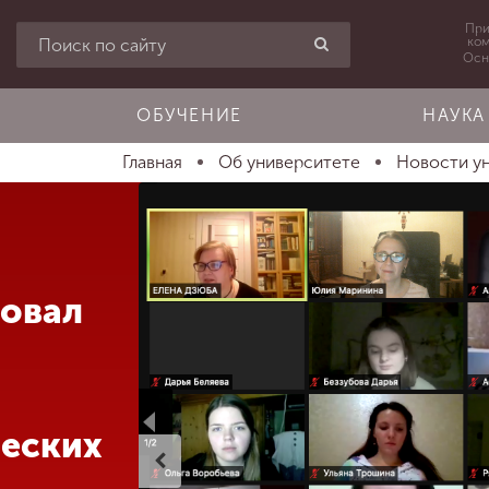
При
ко
Осн
ОБУЧЕНИЕ
НАУКА
Главная
Об университете
Новости у
зовал
еских