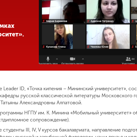
амках
ситет».
ме Leader ID, «Точка кипения – Мининский университет», со
 кафедры русской классической литературы Московского г
 Татьяны Александровны Алпатовой.
программы НГПУ им. К. Минина «Мобильный университет» о
постдипломное сопровождение).
студенты III, IV, V курсов бакалавриата, направление подго
федры русской и зарубежной филологии, наши друзья и кол