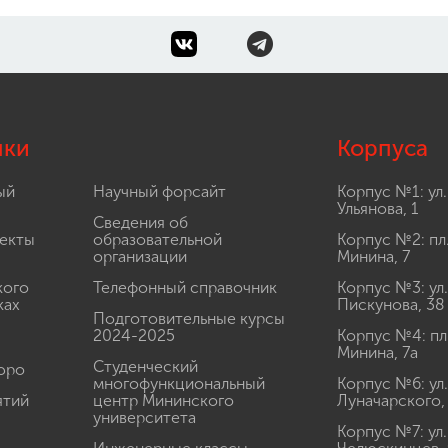
лки
Корпуса
ый
Научный форсайт
Корпус №1: ул.
Ульянова, 1
Сведения об
екты
образовательной
Корпус №2: пл
организации
Минина, 7
кого
Телефонный справочник
Корпус №3: ул.
ках
Пискунова, 38
Подготовительные курсы
2024-2025
Корпус №4: пл
Минина, 7а
Студенческий
юро
многофункциональный
Корпус №6: ул.
ятий
центр Мининского
Луначарского,
университета
Корпус №7: ул.