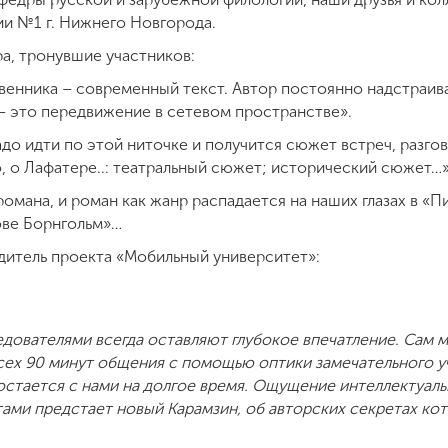
зии №1 г. Нижнего Новгорода.
а, тронувшие участников:
енника – современный текст. Автор постоянно надстраива
– это передвижение в сетевом пространстве».
до идти по этой ниточке и получится сюжет встреч, разгов
, о Лафатере..: театральный сюжет; исторический сюжет…
омана, и роман как жанр распадается на наших глазах в «П
ове Борнгольм»…
дитель проекта «Мобильный университет»:
дователями всегда оставляют глубокое впечатление. Сам 
сех 90 минут общения с помощью оптики замечательного уч
стается с нами на долгое время. Ощущение интеллектуаль
тами предстает новый Карамзин, об авторских секретах кот
.