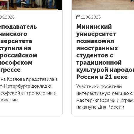
06.2026
11.06.2026
подаватель
Мининский
нинского
университет
верситета
познакомил
тупила на
иностранных
российском
студентов с
лософском
традиционной
грессе
культурой народо
России в 21 веке
яна Козлова представила в
т-Петербурге доклад о
Участники посетили
софской антропологии и
интерактивную лекцию с
зовании
мастер-классами и играм
накануне Дня России