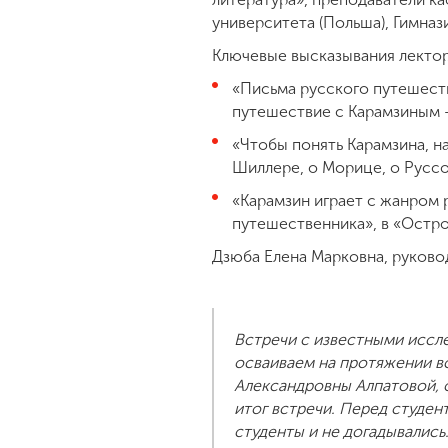
университета (Польша), Гимна
Ключевые высказывания лектор
«Письма русского путешеств
путешествие с Карамзиным 
«Чтобы понять Карамзина, на
Шиллере, о Морице, о Руссо
«Карамзин играет с жанром р
путешественника», в «Остр
Дзюба Елена Марковна, руково
Встречи с известными иссле
осваиваем на протяжении в
Александровны Алпатовой, о
итог встречи. Перед студен
студенты и не догадывались