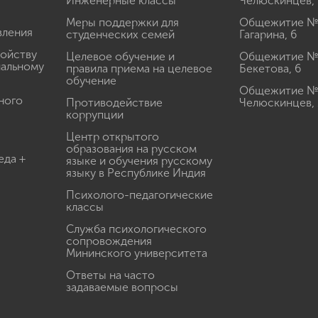
Инженерные классы
Челюскинцев, 
Меры поддержки для
Общежитие № 1
вления
студенческих семей
Гагарина, 6
ройству
Целевое обучение и
Общежитие № 2
иальному
правила приема на целевое
Бекетова, 6
обучение
Общежитие № 3
ного
Противодействие
Челюскинцев, 
коррупции
Центр открытого
образования на русском
еда +
языке и обучения русскому
языку в Республике Индия
Психолого-педагогические
классы
Служба психологического
сопровождения
Мининского университета
Ответы на часто
задаваемые вопросы