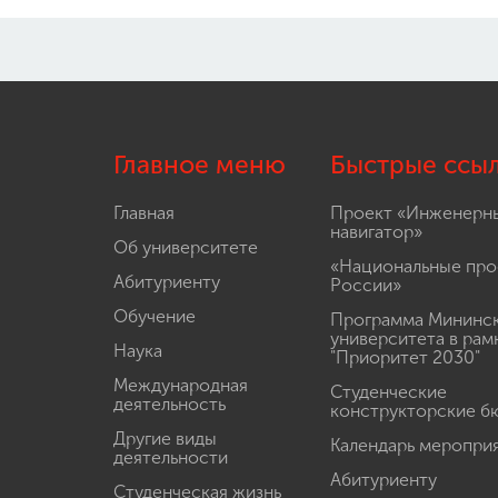
Главное меню
Быстрые ссы
Главная
Проект «Инженерн
навигатор»
Об университете
«Национальные про
Абитуриенту
России»
Обучение
Программа Мининс
университета в рам
Наука
"Приоритет 2030"
Международная
Студенческие
деятельность
конструкторские б
Другие виды
Календарь меропри
деятельности
Абитуриенту
Студенческая жизнь