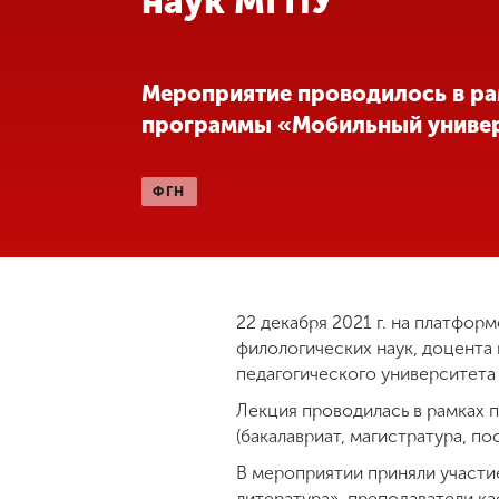
наук МГПУ
Международная
деятельность
Мероприятие проводилось в р
программы «Мобильный универ
Другие виды
деятельности
ФГН
Студенческая
жизнь
Сведения об
22 декабря 2021 г. на платфор
образовательной
филологических наук, доцента
организации
педагогического университета
Лекция проводилась в рамках 
(бакалавриат, магистратура, 
Приемная
комиссия
В мероприятии приняли участие 
+7 (831) 262-26-20
литература», преподаватели ка