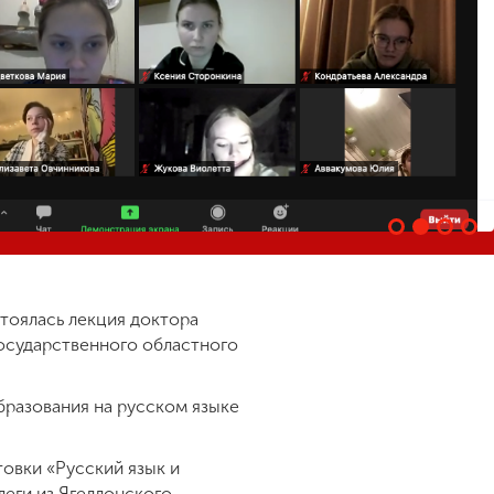
стоялась лекция доктора
осударственного областного
бразования на русском языке
товки «Русский язык и
леги из Ягеллонского