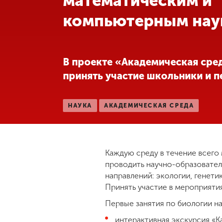
математическим и
компьютерным нау
Международная
деятельность
Другие виды
В проекте «Академическая сре
деятельности
принять участие школьники и п
Студенческая
НАУКА
АКАДЕМИЧЕСКАЯ СРЕДА
жизнь
Сведения об
образовательной
Каждую среду в течение всего
организации
проводить научно-образовател
направлений: экологии, генети
Принять участие в мероприяти
Приемная
комиссия
Первые занятия по биологии н
+7 (831) 262-26-20
интерактивная экскурсия «К