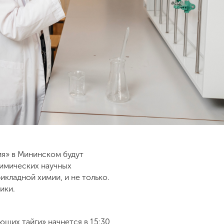
ия» в Мининском будут
химических научных
икладной химии, и не только.
ники.
щих тайги» начнется в 15:30