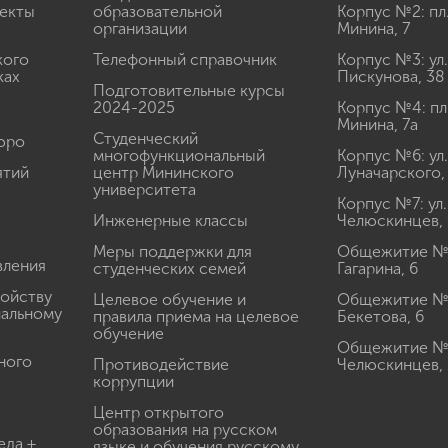
екты
образовательной
Корпус №2: пл
организации
Минина, 7
кого
Телефонный справочник
Корпус №3: ул.
ках
Пискунова, 38
Подготовительные курсы
2024-2025
Корпус №4: пл
Минина, 7а
Студенческий
юро
многофункциональный
Корпус №6: ул.
ятий
центр Мининского
Луначарского,
университета
Корпус №7: ул.
Инженерные классы
Челюскинцев, 
Меры поддержки для
Общежитие № 1
вления
студенческих семей
Гагарина, 6
ройству
Целевое обучение и
Общежитие № 2
иальному
правила приема на целевое
Бекетова, 6
обучение
Общежитие № 3
ного
Противодействие
Челюскинцев, 
коррупции
Центр открытого
образования на русском
еда +
языке и обучения русскому