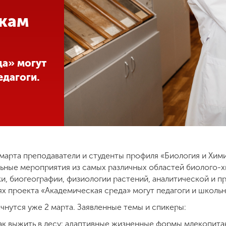
кам
да» могут
едагоги.
 марта преподаватели и студенты профиля «Биология и Хим
ьные мероприятия из самых различных областей биолого-
ки, биогеографии, физиологии растений, аналитической и пр
ях проекта «Академическая среда» могут педагоги и школь
ачнутся уже 2 марта. Заявленные темы и спикеры:
ак выжить в лесу: адаптивные жизненные формы млекопитаю