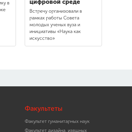
цифровой среде
ку в
рке
Встречу организовали в
рамках работы Совета
молодых ученых вуза и
инициативы «Наука как
искусство»
Факультеты
Факультет гуманитарных наук
Факультет дизайна, изящных