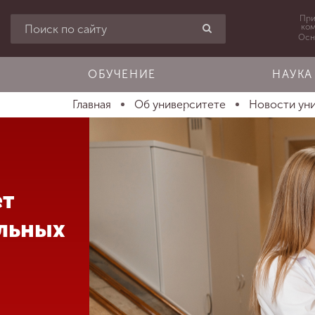
При
ко
Осн
ОБУЧЕНИЕ
НАУКА
Главная
Об университете
Новости ун
ет
льных