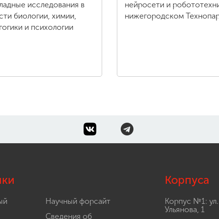
ладные исследования в
нейросети и робототехни
сти биологии, химии,
нижегородском Технопа
гогики и психологии
лки
Корпуса
ый
Научный форсайт
Корпус №1: ул.
Ульянова, 1
Сведения об