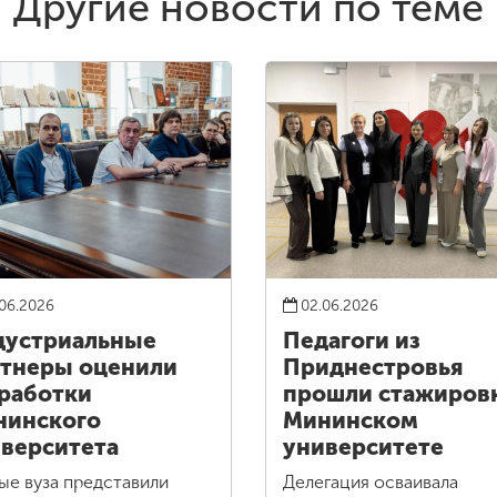
Другие новости по теме
06.2026
02.06.2026
дустриальные
Педагоги из
тнеры оценили
Приднестровья
работки
прошли стажировк
нинского
Мининском
верситета
университете
ые вуза представили
Делегация осваивала