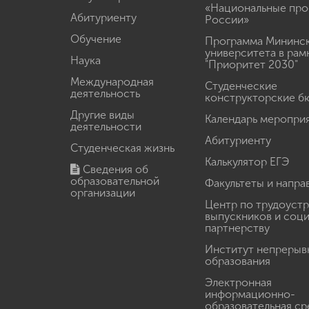
«Национальные про
Абитуриенту
России»
Обучение
Программа Мининс
университета в рам
Наука
"Приоритет 2030"
Международная
Студенческие
деятельность
конструкторские б
Другие виды
Календарь меропри
деятельности
Абитуриенту
Студенческая жизнь
Калькулятор ЕГЭ
Сведения об
образовательной
Факультеты и напра
организации
Центр по трудоуст
выпускников и соц
партнерству
Институт непрерыв
образования
Электронная
информационно-
образовательная ср