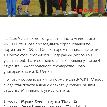
ENG
SPN
CHI
На базе Чувашского государственного университета
Приемная
комиссия
им. И.Н. Ульянова проводились соревнования по
+7 (831) 262-26-20
нормативам ВФСК ГТО, в котором принимали участие
10 субъектов Российской Федерации (около 160
участников). В этих соревнованиях приняли участие 4
студента Нижегородского государственного
университета им. К. Минина.
По тогам соревнований по нормативам ВФСК ГТО весь
пьедестал почета в личном зачете у мужчин заняли
студенты Мининского университета:
1 место -
Мусин Олег
– группа ФБЖ - 12
2 место -
Рода Никита
– группа ФБЖ – 14 – 1