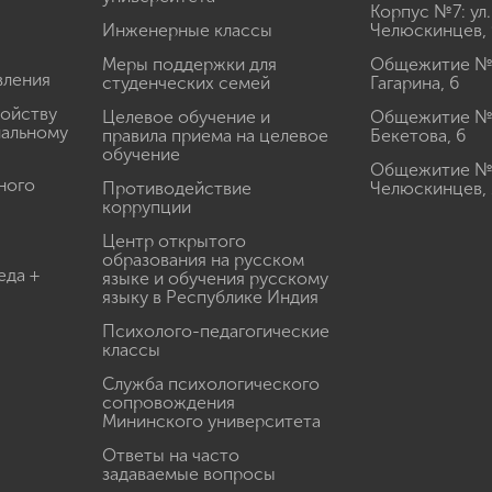
Корпус №7: ул.
Инженерные классы
Челюскинцев, 
Меры поддержки для
Общежитие № 1
вления
студенческих семей
Гагарина, 6
ройству
Целевое обучение и
Общежитие № 2
иальному
правила приема на целевое
Бекетова, 6
обучение
Общежитие № 3
ного
Противодействие
Челюскинцев, 
коррупции
Центр открытого
образования на русском
еда +
языке и обучения русскому
языку в Республике Индия
Психолого-педагогические
классы
Служба психологического
сопровождения
Мининского университета
Ответы на часто
задаваемые вопросы