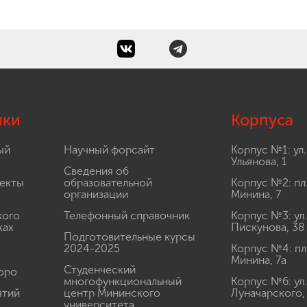
лки
Корпуса
ый
Научный форсайт
Корпус №1: ул.
Ульянова, 1
Сведения об
екты
образовательной
Корпус №2: пл
организации
Минина, 7
кого
Телефонный справочник
Корпус №3: ул.
ках
Пискунова, 38
Подготовительные курсы
2024-2025
Корпус №4: пл
Минина, 7а
Студенческий
юро
многофункциональный
Корпус №6: ул.
ятий
центр Мининского
Луначарского,
университета