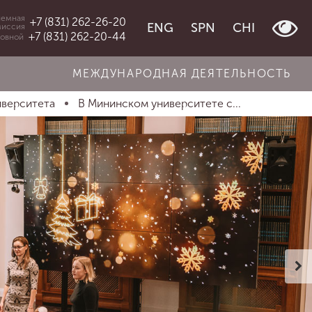
емная
+7 (831) 262-26-20
ENG
SPN
CHI
миссия
+7 (831) 262-20-44
овной
МЕЖДУНАРОДНАЯ ДЕЯТЕЛЬНОСТЬ
иверситета
В Мининском университете с...