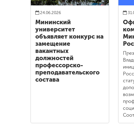
24.06.2026
31.
Мининский
Оф
университет
ко
объявляет конкурс на
Ми
замещение
Рос
вакантных
През
должностей
Влад
профессорско-
иниц
преподавательского
Росс
состава
стат
допо
возм
проф
соци
Соот