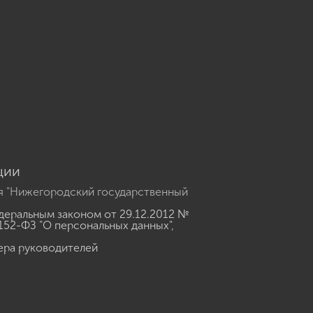
u
ции
я "Нижегородский государственный
еральным законом от 29.12.2012 №
152-ФЗ "О персональных данных"
,
ера руководителей