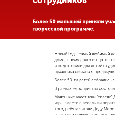
сотрудников
Международная
деятельность
Более 50 малышей приняли уча
творческой программе.
Другие виды
деятельности
Студенческая
Новый Год - самый любимый до
жизнь
доме, к нему долго и тщательн
и подготовили для детей студ
праздника связано с предвкуш
Сведения об
образовательной
Более 50-ти детей собрались 
организации
В рамках мероприятия состоял
Маленькие участники "спасли" 
Приемная
игры вместе с веселыми пират
комиссия
того, ребята читали Деду Моро
+7 (831) 262-26-20
участники получили новогодни