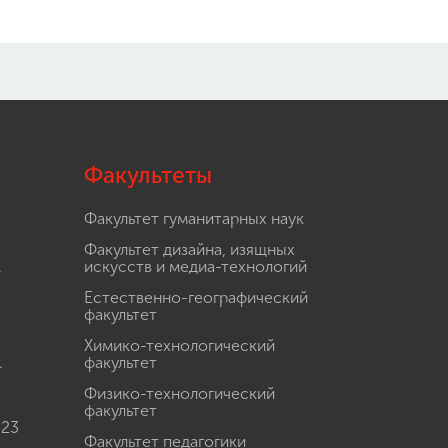
Факультеты
Факультет гуманитарных наук
Факультет дизайна, изящных
.
искусств и медиа-технологий
Естественно-географический
факультет
Химико-технологический
.
факультет
Физико-технологический
факультет
 23
Факультет педагогики