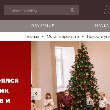
При
ко
Осн
ОБУЧЕНИЕ
НАУКА
Главная
Об университете
Новости ун
оялся
ик
в и