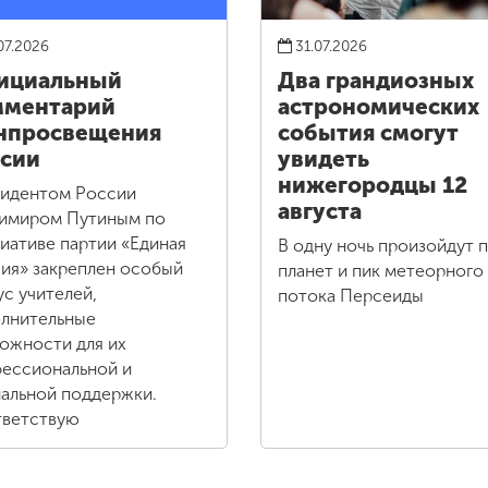
07.2026
31.07.2026
ициальный
Два грандиозных
мментарий
астрономических
нпросвещения
события смогут
сии
увидеть
нижегородцы 12
идентом России
августа
имиром Путиным по
иативе партии «Единая
В одну ночь произойдут 
ия» закреплен особый
планет и пик метеорного
ус учителей,
потока Персеиды
лнительные
ожности для их
ессиональной и
альной поддержки.
ветствую