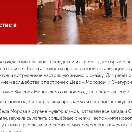
стие в
лгожданный праздник всех детей и взрослых, который с н
о готовятся. Вот и активисты профсоюзной организации ст
ентов и сотрудников настоящую зимнюю сказку. Для ребят 
ением волшебства от встречи с Дедом Морозом и Снегуро
в Точке Кипения Мининского на новогоднее представление.
ись новогодняя творческая программа и веселые конкурс
Деда Мороза в стране мультфильмов, отгадали все загадки 
ами, научились лепить волшебные снежки, вспомнили новог
зу стихи и рассказали о своих самых сокровенных мечтах.
е подарки.