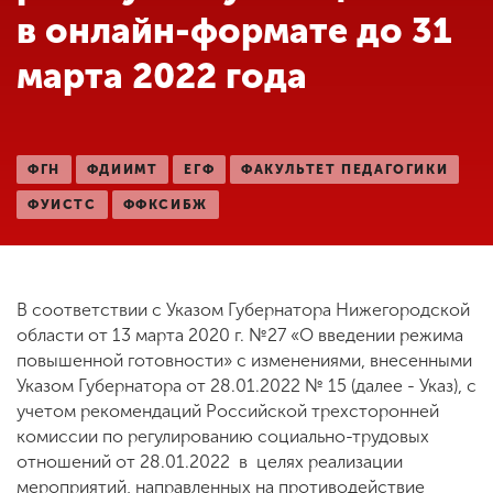
Обучение
в онлайн-формате до 31
марта 2022 года
Наука
Международная
ФГН
ФДИИМТ
ЕГФ
ФАКУЛЬТЕТ ПЕДАГОГИКИ
деятельность
ФУИСТС
ФФКСИБЖ
Другие виды
деятельности
В соответствии с Указом Губернатора Нижегородской
области от 13 марта 2020 г. №27 «О введении режима
Студенческая жизнь
повышенной готовности» с изменениями, внесенными
Указом Губернатора от 28.01.2022 № 15 (далее - Указ), с
учетом рекомендаций Российской трехсторонней
Сведения об
комиссии по регулированию социально-трудовых
образовательной
отношений от 28.01.2022 в целях реализации
организации
мероприятий, направленных на противодействие