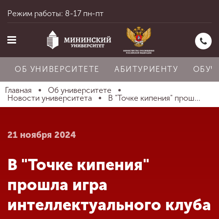
Режим работы: 8-17 пн-пт
ОБ УНИВЕРСИТЕТЕ
АБИТУРИЕНТУ
ОБУЧ
Главная
Об университете
Новости университета
В "Точке кипения" прош...
Главная
21 ноября 2024
Об университете
В "Точке кипения"
прошла игра
Абитуриенту
интеллектуального клуба