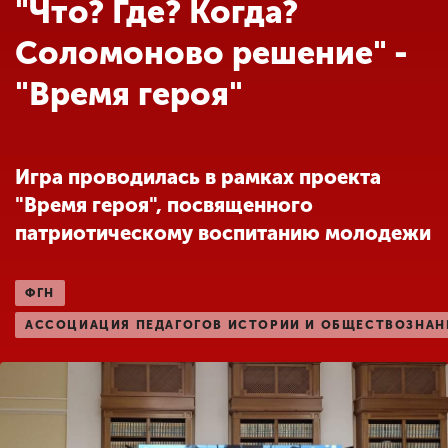
Обучение
"Что? Где? Когда?
Соломоново решение" -
Наука
"Время героя"
Международная
деятельность
Игра проводилась в рамках проекта
"Время героя", посвященного
патриотическому воспитанию молодежи
Другие виды
деятельности
ФГН
Студенческая жизнь
АССОЦИАЦИЯ ПЕДАГОГОВ ИСТОРИИ И ОБЩЕСТВОЗНАН
Сведения об
образовательной
организации