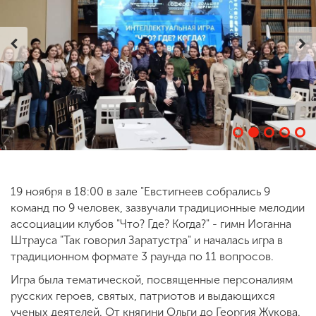
ENG
SPN
CHI
Приемная
комиссия
+7 (831) 262-26-20
19 ноября в 18:00 в зале "Евстигнеев собрались 9
команд по 9 человек, зазвучали традиционные мелодии
ассоциации клубов "Что? Где? Когда?" - гимн Иоганна
Штрауса "Так говорил Заратустра" и началась игра в
традиционном формате 3 раунда по 11 вопросов.
Игра была тематической, посвященные персоналиям
русских героев, святых, патриотов и выдающихся
ученых деятелей. От княгини Ольги до Георгия Жукова.