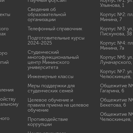
ый
Научный форсайт
Корпус №1: ул.
Ульянова, 1
Сведения об
екты
образовательной
Корпус №2: пл
организации
Минина, 7
кого
Телефонный справочник
Корпус №3: ул.
ках
Пискунова, 38
Подготовительные курсы
2024-2025
Корпус №4: пл
Минина, 7а
Студенческий
юро
многофункциональный
Корпус №6: ул.
ятий
центр Мининского
Луначарского,
университета
Корпус №7: ул.
Инженерные классы
Челюскинцев, 
Меры поддержки для
Общежитие № 1
вления
студенческих семей
Гагарина, 6
ройству
Целевое обучение и
Общежитие № 2
иальному
правила приема на целевое
Бекетова, 6
обучение
Общежитие № 3
ного
Противодействие
Челюскинцев, 
коррупции