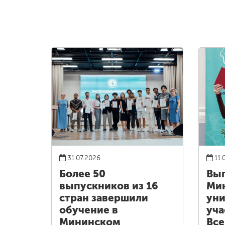
31.07.2026
11.
Более 50
Вы
выпускников из 16
Ми
стран завершили
уни
обучение в
уча
Мининском
Все