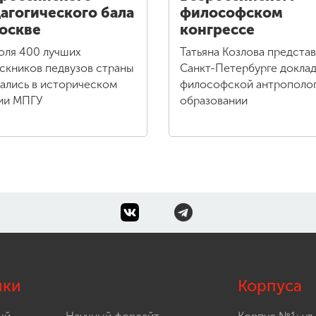
агогического бала
философском
оскве
конгрессе
юля 400 лучших
Татьяна Козлова представ
скников педвузов страны
Санкт-Петербурге доклад
ались в историческом
философской антрополог
ии МПГУ
образовании
лки
Корпуса