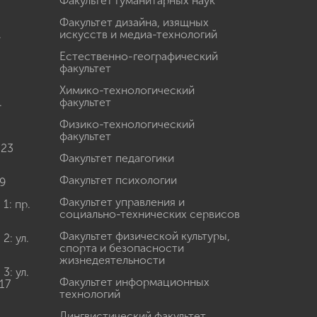
Факультет гуманитарных наук
Факультет дизайна, изящных
.
искусств и медиа-технологий
Естественно-географический
факультет
Химико-технологический
.
факультет
Физико-технологический
факультет
 23
Факультет педагогики
Факультет психологии
9
Факультет управления и
: пр.
социально-технических сервисов
Факультет физической культуры,
: ул.
спорта и безопасности
жизнедеятельности
: ул.
Факультет информационных
17
технологий
Лингвистический факультет