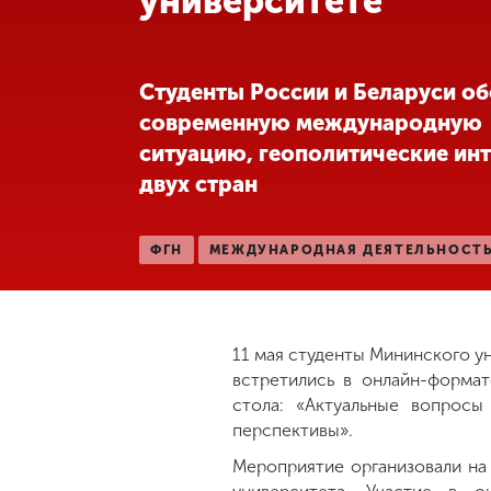
университете
Международная
деятельность
Студенты России и Беларуси о
современную международную
Другие виды
ситуацию, геополитические ин
деятельности
двух стран
Студенческая
жизнь
ФГН
МЕЖДУНАРОДНАЯ ДЕЯТЕЛЬНОСТ
Сведения об
образовательной
организации
11 мая студенты Мининского у
встретились в онлайн-формат
стола: «Актуальные вопрос
Приемная
перспективы».
комиссия
Мероприятие организовали на
+7 (831) 262-26-20