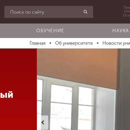
При
ко
Осн
ОБУЧЕНИЕ
НАУКА
Главная
Об университете
Новости ун
лый