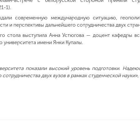
онлайн-встрече с белорусской стороной приняли ст
21-1).
ждали современную международную ситуацию, геополи
сти и перспективы дальнейшего сотрудничества двух стран
го стола выступила Анна Устюгова — доцент кафедры в
о университета имени Янки Купалы.
верситета показали высокий уровень подготовки. Надею
 сотрудничества двух вузов в рамках студенческой науки»,