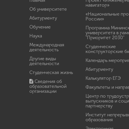
Главная
Проект «Инженерн
навигатор»
Об университете
«Национальные про
Абитуриенту
России»
Обучение
Программа Мининс
университета в рам
Наука
"Приоритет 2030"
Международная
Студенческие
деятельность
конструкторские б
Другие виды
Календарь меропри
деятельности
Абитуриенту
Студенческая жизнь
Калькулятор ЕГЭ
Сведения об
образовательной
Факультеты и напра
организации
Центр по трудоуст
выпускников и соц
партнерству
Институт непрерыв
образования
Электронная