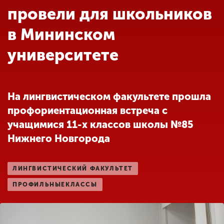
Обучение
провели для школьников
в Мининском
Наука
университете
Международная
деятельность
На лингвистическом факультете прошла
профориентационная встреча с
Другие виды
учащимися 11-х классов школы №85
деятельности
Нижнего Новгорода
Студенческая жизнь
ЛИНГВИСТИЧЕСКИЙ ФАКУЛЬТЕТ
ПРОФИЛЬНЫЕКЛАССЫ
Сведения об
образовательной
организации