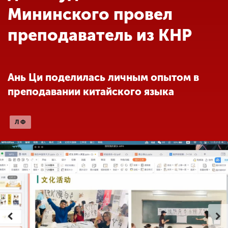
Обучение
Мининского провел
преподаватель из КНР
Наука
Международная
Ань Ци поделилась личным опытом в
деятельность
преподавании китайского языка
Другие виды
ЛФ
деятельности
Студенческая жизнь
Сведения об
образовательной
организации