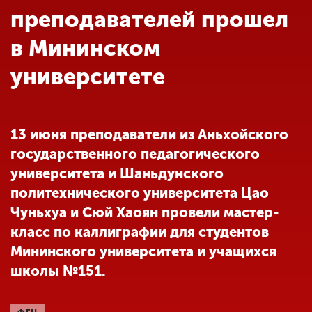
Обучение
преподавателей прошел
в Мининском
Наука
университете
Международная
деятельность
13 июня преподаватели из Аньхойского
государственного педагогического
Другие виды
университета и Шаньдунского
деятельности
политехнического университета Цао
Чуньхуа и Сюй Хаоян провели мастер-
Студенческая жизнь
класс по каллиграфии для студентов
Мининского университета и учащихся
школы №151.
Сведения об
образовательной
организации