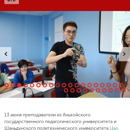
ФГН
ENG
SPN
CHI
Приемная
комиссия
+7 (831) 262-26-20
13 июня преподаватели из Аньхойского
государственного педагогического университета и
Шаньдунского политехнического университета
Цао