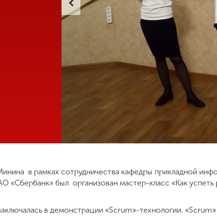
К.Минина в рамках сотрудничества кафедры прикладной ин
АО «Сбербанк» был организован мастер-класс «Как успеть
заключалась в демонстрации «Scrum»-технологии. «Scrum»