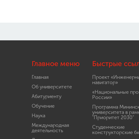
Главное меню
Быстрые ссы
Главная
Проект «Инженерн
навигатор»
Об университете
«Национальные про
Абитуриенту
России»
Обучение
Программа Мининс
университета в рам
Наука
"Приоритет 2030"
Международная
Студенческие
деятельность
конструкторские б