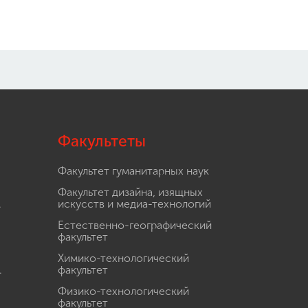
Факультеты
Факультет гуманитарных наук
Факультет дизайна, изящных
.
искусств и медиа-технологий
Естественно-географический
факультет
Химико-технологический
.
факультет
Физико-технологический
факультет