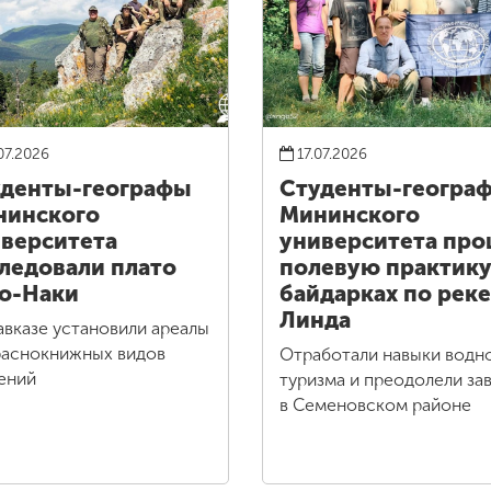
07.2026
17.07.2026
денты-географы
Студенты-геогра
нинского
Мининского
верситета
университета пр
ледовали плато
полевую практику
о-Наки
байдарках по реке
Линда
авказе установили ареалы
раснокнижных видов
Отработали навыки водн
ений
туризма и преодолели за
в Семеновском районе