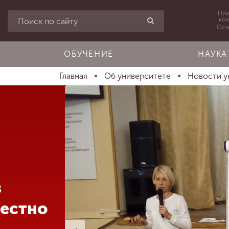
При
ко
Осн
ОБУЧЕНИЕ
НАУКА
Главная
Об университете
Новости у
в
естно