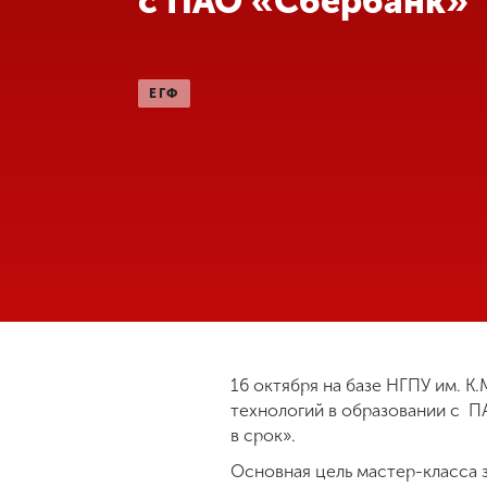
с ПАО «Сбербанк»
Международная
деятельность
ЕГФ
Другие виды
деятельности
Студенческая
жизнь
Сведения об
образовательной
организации
16 октября на базе НГПУ им. 
технологий в образовании с П
Приемная
в срок».
комиссия
+7 (831) 262-26-20
Основная цель мастер-класса 