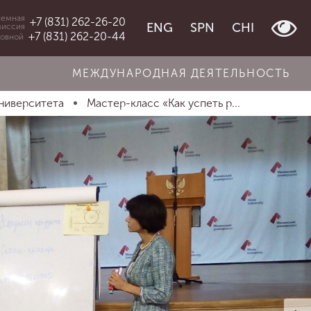
емная
+7 (831) 262-26-20
ENG
SPN
CHI
миссия
+7 (831) 262-20-44
овной
МЕЖДУНАРОДНАЯ ДЕЯТЕЛЬНОСТЬ
ниверситета
Мастер-класс «Как успеть р...