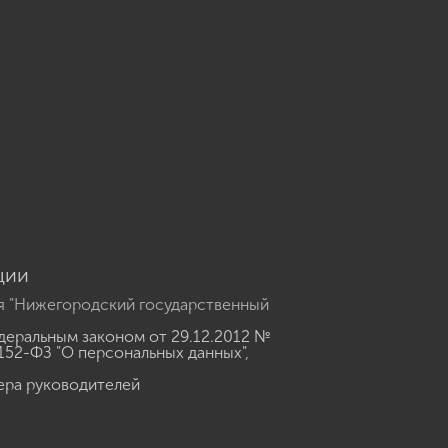
u
ции
я "Нижегородский государственный
еральным законом от 29.12.2012 №
152-ФЗ "О персональных данных"
,
ера руководителей