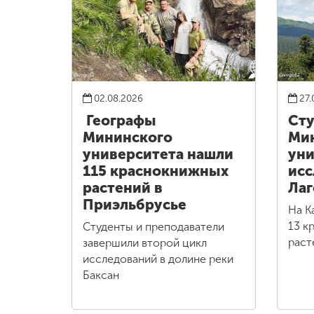
02.08.2026
27.
Географы
Сту
Мининского
Ми
университета нашли
уни
115 краснокнижных
исс
растений в
Лаг
Приэльбрусье
На К
13 к
Студенты и преподаватели
раст
завершили второй цикл
исследований в долине реки
Баксан