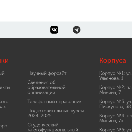
лки
Корпуса
ый
Научный форсайт
Корпус №1: ул.
Ульянова, 1
Сведения об
екты
образовательной
Корпус №2: пл
организации
Минина, 7
кого
Телефонный справочник
Корпус №3: ул.
ках
Пискунова, 38
Подготовительные курсы
2024-2025
Корпус №4: пл
Минина, 7а
Студенческий
юро
многофункциональный
Корпус №6: ул.