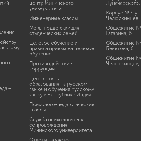
ятий
центр Мининского
Луначарского,
университета
Корпус №7: ул.
Инженерные классы
Челюскинцев, 
Меры поддержки для
Общежитие № 1
вления
студенческих семей
Гагарина, 6
ройству
Целевое обучение и
Общежитие № 2
иальному
правила приема на целевое
Бекетова, 6
обучение
Общежитие № 3
ного
Противодействие
Челюскинцев, 
коррупции
Центр открытого
образования на русском
еда +
языке и обучения русскому
языку в Республике Индия
Психолого-педагогические
классы
Служба психологического
сопровождения
Мининского университета
Ответы на часто