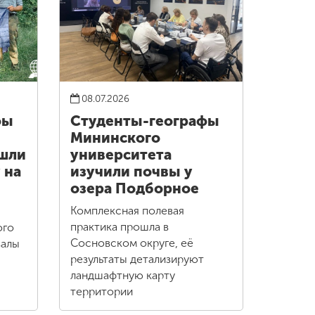
08.07.2026
фы
Студенты-географы
Мининского
ошли
университета
 на
изучили почвы у
озера Подборное
Комплексная полевая
практика прошла в
ого
Сосновском округе, её
валы
результаты детализируют
ландшафтную карту
территории