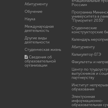
«Национальные про
Абитуриенту
России»
Обучение
Программа Мининс
университета в рам
Наука
"Приоритет 2030"
Международная
Студенческие
деятельность
конструкторские б
Другие виды
Календарь меропри
деятельности
Абитуриенту
Студенческая жизнь
Калькулятор ЕГЭ
Сведения об
образовательной
Факультеты и напра
организации
Центр по трудоуст
выпускников и соц
партнерству
Институт непрерыв
образования
Электронная
информационно-
образовательная ср