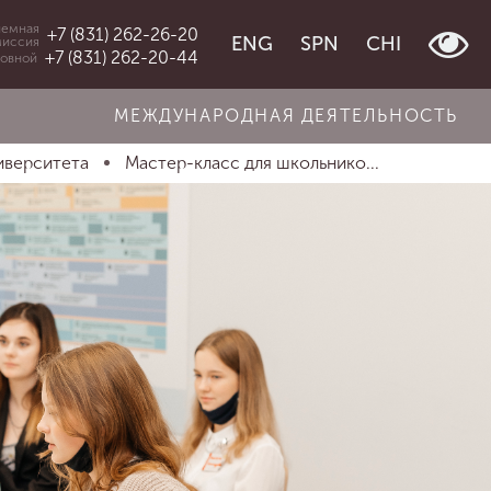
емная
+7 (831) 262-26-20
ENG
SPN
CHI
миссия
+7 (831) 262-20-44
овной
МЕЖДУНАРОДНАЯ ДЕЯТЕЛЬНОСТЬ
иверситета
Мастер-класс для школьнико...