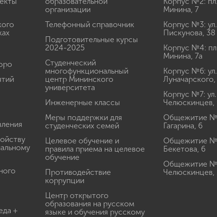
екты
образовательной
Корпус №2: пл
организации
Минина, 7
кого
Телефонный справочник
Корпус №3: ул.
ках
Пискунова, 38
Подготовительные курсы
2024-2025
Корпус №4: пл
Минина, 7а
Студенческий
юро
многофункциональный
Корпус №6: ул.
ятий
центр Мининского
Луначарского,
университета
Корпус №7: ул.
Инженерные классы
Челюскинцев, 
Меры поддержки для
Общежитие № 1
вления
студенческих семей
Гагарина, 6
ройству
Целевое обучение и
Общежитие № 2
иальному
правила приема на целевое
Бекетова, 6
обучение
Общежитие № 3
ного
Противодействие
Челюскинцев, 
коррупции
Центр открытого
образования на русском
еда +
языке и обучения русскому