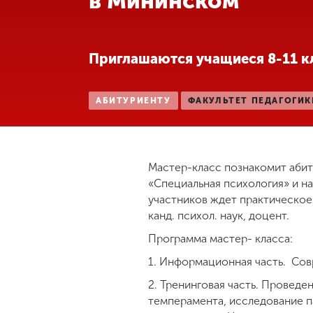
в Мининском
Международная
деятельность
Приглашаются учащиеся 8-11 к
Другие виды
деятельности
АБИТУРИЕНТУ
ФАКУЛЬТЕТ ПЕДАГОГИК
Студенческая
жизнь
Мастер-класс познакомит абит
«Специальная психология» и н
участников ждет практическое
Сведения об
образовательной
канд. психол. наук, доцент.
организации
Программа мастер- класса:
1. Информационная часть. Сов
Приемная
2. Тренинговая часть. Провед
комиссия
+7 (831) 262-26-20
темперамента, исследование п