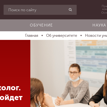
При
ко
Осн
ОБУЧЕНИЕ
НАУКА
Главная
Об университете
Новости ун
олог.
ройдет