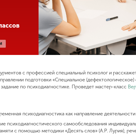
лассов
И
уриентов с профессией специальный психолог и расскаже
аправлении подготовки «Специальное (дефектологическое) 
 задание по психодиагностике. Проведет мастер-класс
Вер
ременная психодиагностика как направление деятельности
ение психодиагностического самообследования индивидуа
амяти с помощью методики «Десять слов» (А.Р. Лурия), ре