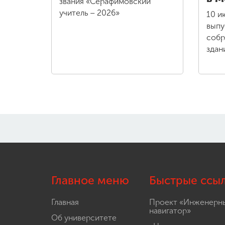
звания «Серафимовский
учитель – 2026»
10 и
выпу
собр
здан
Главное меню
Быстрые ссы
Главная
Проект «Инженерн
навигатор»
Об университете