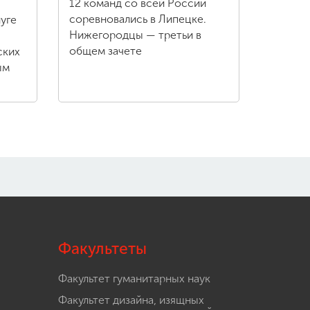
12 команд со всей России
соревновались в Липецке.
уге
Нижегородцы — третьи в
общем зачете
ских
ым
Факультеты
Факультет гуманитарных наук
Факультет дизайна, изящных