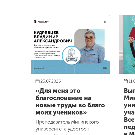
23.07.2026
11.
«Для меня это
Вы
благословение на
Ми
новые труды во благо
уни
моих учеников»
уча
Все
Преподаватель Мининского
пед
университета удостоен
в М