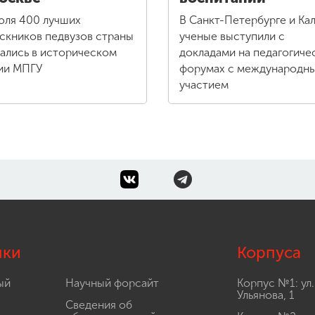
юля 400 лучших
В Санкт-Петербурге и Кал
скников педвузов страны
ученые выступили с
ались в историческом
докладами на педагогиче
ии МПГУ
форумах с международн
участием
лки
Корпуса
ый
Научный форсайт
Корпус №1: ул.
Ульянова, 1
Сведения об