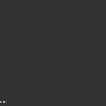
u
ции